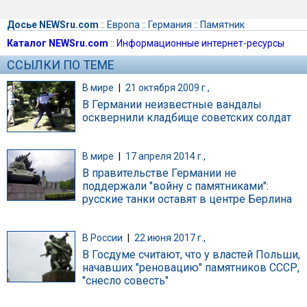
Досье NEWSru.com
::
Европа
::
Германия
::
Памятник
Каталог NEWSru.com
::
Информационные интернет-ресурсы
ССЫЛКИ ПО ТЕМЕ
В мире
|
21 октября 2009 г.,
В Германии неизвестные вандалы
осквернили кладбище советских солдат
В мире
|
17 апреля 2014 г.,
В правительстве Германии не
поддержали "войну с памятниками":
русские танки оставят в центре Берлина
В России
|
22 июня 2017 г.,
В Госдуме считают, что у властей Польши,
начавших "реновацию" памятников СССР,
"снесло совесть"