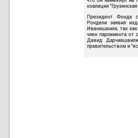
что он намекнул на 
коалиции "Грузинска
Президент Фонда с
Рондели заявил изд
Иванишвили, так как
член парламента от 
Давид Дарчиашвили 
правительством и "ес