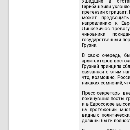
Ушедшие в отстав
Гарибашвили уклоняе
претензии отрицает. 
может предвещать
направлению к Евр
Линкявичюс, тревогу
чиновники покида
государственный пер
Грузии.
В свою очередь, б
архитекторов восточ
Грузией принципа сбл
связанная с этим на
что, возможно, Росс
никаких сомнений, чт
Пресс-секретарь вн
покинувшие посты г
и в Евросоюзе высок
на протяжении мног
видных политически
должны быть полнос