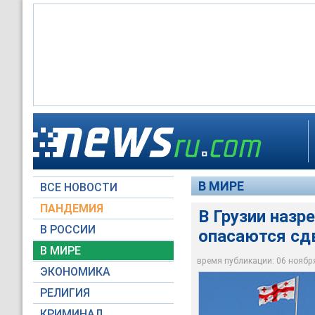
В Грузии назревает 
4 ноября по указу 
Затем в отставку 
России
должности министр
Аласании
В МИРЕ
ВСЕ НОВОСТИ
Global Look Press
government.gov.ge
© РИА Новости / А
ПАНДЕМИЯ
В Грузии назр
В РОССИИ
опасаются сдв
В МИРЕ
время публикации: 06 ноября 
ЭКОНОМИКА
РЕЛИГИЯ
КРИМИНАЛ