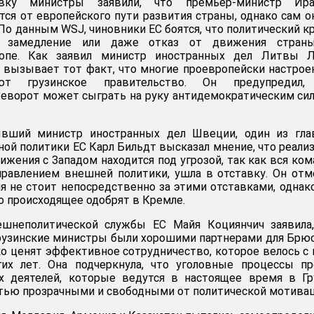
ку министры заявили, что премьер-министр Ира
тся от европейского пути развития страны, однако сам о
По данным WSJ, чиновники ЕС боятся, что политический к
 замедление или даже отказ от движения стран
опе. Как заявил министр иностранных дел Литвы Л
 вызывает тот факт, что многие проевропейски настро
ют грузинское правительство. Он предупредил,
еворот может сыграть на руку антидемократическим си
ывший министр иностранных дел Швеции, один из гла
ной политики ЕС Карл Бильдт высказал мнение, что реали
ижения с Западом находится под угрозой, так как вся ком
правлением внешней политики, ушла в отставку. Он отм
ия не стоит непосредственно за этими отставками, однак
о происходящее одобрят в Кремле.
ешнеполитической службы ЕС Майя Коциянчич заявила,
рузинские министры были хорошими партнерами для Брю
о ценят эффективное сотрудничество, которое велось с
их лет. Она подчеркнула, что уголовные процессы пр
х деятелей, которые ведутся в настоящее время в Гр
тью прозрачными и свободными от политической мотивац