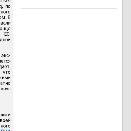
иться
д, по
ьного
ом. В
ивали
конце
 ЕС,
дной
 экс-
яется
ает,
, что
кими
атно
кнул
али и
своей
ьного