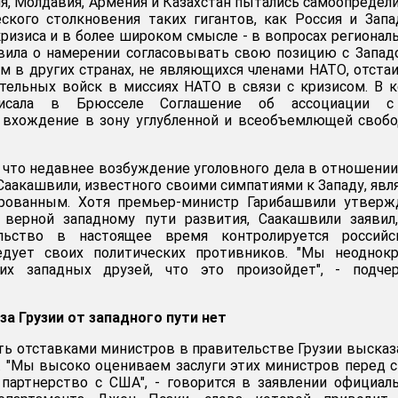
ия, Молдавия, Армения и Казахстан пытались самоопредел
ского столкновения таких гигантов, как Россия и Запа
кризиса и в более широком смысле - в вопросах регионал
явила о намерении согласовывать свою позицию с Запад
ем в других странах, не являющихся членами НАТО, отста
тельных войск в миссиях НАТО в связи с кризисом. В 
исала в Брюсселе Соглашение об ассоциации с
вхождение в зону углубленной и всеобъемлющей свобо
, что недавнее возбуждение уголовного дела в отношении
Саакашвили, известного своими симпатиями к Западу, явл
рованным. Хотя премьер-министр Гарибашвили утвержд
я верной западному пути развития, Саакашвили заявил
ельство в настоящее время контролируется российс
едует своих политических противников. "Мы неоднокр
их западных друзей, что это произойдет", - подчер
за Грузии от западного пути нет
ь отставками министров в правительстве Грузии высказ
 "Мы высоко оцениваем заслуги этих министров перед 
 партнерство с США", - говорится в заявлении официал