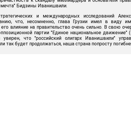
причастность к скандалу миллиардера и основателя пра
я мечта" Бидзины Иванишвили.
тратегических и международных исследований Алекс
анию, что, несомненно, глава Грузии имел в виду им
 его влияние на правительство очень сильно. В свою оче
оппозиционной партии "Единое национальное движение" 
уверен, что "российский олигарх Иванишвили" управ
ли так будет продолжаться, наша страна попросту погибне