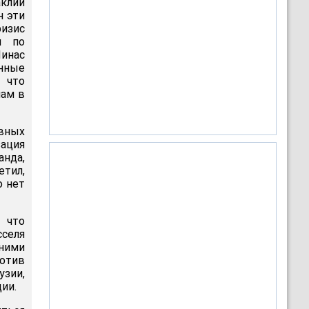
клий
н эти
ризис
ы по
инас
енные
 что
лам в
вных
зация
анда,
етил,
о нет
 что
сселя
 ними
отив
узии,
ии.