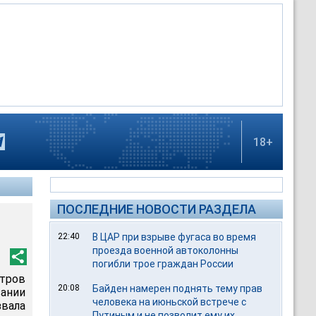
18+
ПОСЛЕДНИЕ НОВОСТИ РАЗДЕЛА
22:40
В ЦАР при взрыве фугаса во время
проезда военной автоколонны
погибли трое граждан России
тров
20:08
Байден намерен поднять тему прав
вании
человека на июньской встрече с
вала
Путиным и не позволит ему их