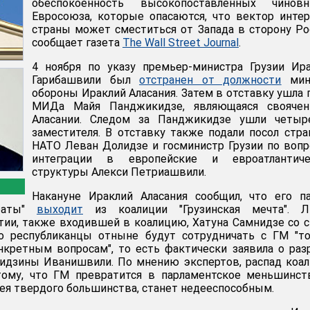
обеспокоенность высокопоставленных чиновн
Евросоюза, которые опасаются, что вектор инте
страны может сместиться от Запада в сторону Ро
сообщает газета
The Wall Street Journal
.
4 ноября по указу премьер-министра Грузии Ир
Гарибашвили был
отстранен от должности
мин
обороны Ираклий Аласания. Затем в отставку ушла 
МИДа Майя Панджикидзе, являющаяся своячен
Аласании. Следом за Панджикидзе ушли четыр
заместителя. В отставку также подали посол стр
НАТО Леван Долидзе и госминистр Грузии по воп
интеграции в европейские и евроатлантиче
структуры Алекси Петриашвили.
Накануне Ираклий Аласания сообщил, что его п
краты"
выходит
из коалиции "Грузинская мечта". Л
тии, также входившей в коалицию, Хатуна Самнидзе со 
то республиканцы отныне будут сотрудничать с ГМ "т
нкретным вопросам", то есть фактически заявила о ра
Бидзины Иванишвили. По мнению экспертов, распад коа
ому, что ГМ превратится в парламентское меньшинств
мея твердого большинства, станет недееспособным.