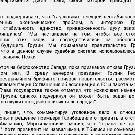
департамента Джен Псаки, слова которой приводи
е подчеркивает, что "в условиях текущей нестабильно
енних экономических проблем, в интересах Гр
 стабильность, единство, приверженность духу зако
ринципам". "Мы настаиваем на том, чтобы все сто
нение этих задач и сосредоточились на обеспеч
о будущего Грузии. Мы призываем правительство Гр
 что в данном случае судебная система использовалас
- заявила Псаки.
тря на беспокойство Запада, пока признаков отказа Груз
дом нет. В среду вечером президент Грузии Гео
резвычайном брифинге призвал правительство рассмот
плементации Соглашения об ассоциации с ЕС и пакета м
Глава государства также отметил, что исключает изме
 Грузии, однако, подчеркнул он, может быть задан во
но служит каждый политик воле народа?"
"
пишет, что, комментируя уголовное дело в отнош
оны и решение премьера Гарибашвили отправить в отс
Аласанию, Маргвелашвили заявил, что "страна не до
". Хотя президент не назвал имен, в Тбилиси не сомнева