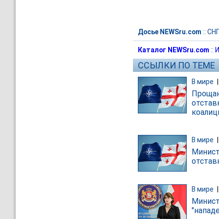
Досье NEWSru.com
::
СН
Каталог NEWSru.com
::
И
ССЫЛКИ ПО ТЕМЕ
В мире
Прощан
отстав
коалиц
В мире
Минист
отстав
В мире
Минист
"напад