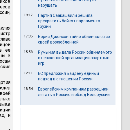
иков
нарушать
ресов
ссии,
19:17
Партия Саакашвили решила
прекратить бойкот парламента
Грузии
аклия
истр
17:35
Борис Джонсон тайно обвенчался со
глава
своей возлюбленной
ицей
е ее
15:58
Румыния выдала России обвиняемого
аны в
в незаконной организации азартных
росам
игр
ские
12:11
ЕС предложил Байдену единый
подход в отношении России
артия
идер
18:54
Европейским компаниям разрешили
своей
летать в Россию в обход Белоруссии
олько
зрыве
лиции
о, и