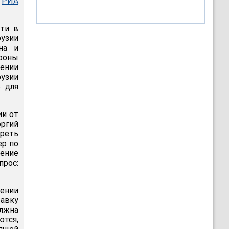
т
РИА
сти в
узии
на и
роны
ении
узии
ь для
ии от
ргий
реть
ер по
нение
прос:
ении
тавку
лжна
ются,