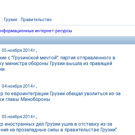
Г
::
Грузия
::
Правительство
нформационные интернет-ресурсы
|
05 ноября 2014 г.,
ие с "Грузинской мечтой": партия отправленного в
ку министра обороны Грузии вышла из правящей
ии
|
04 ноября 2014 г.,
р по евроинтеграции Грузии обещал уволиться из-за
ки главы Минобороны
|
05 ноября 2014 г.,
р иностранных дел Грузии ушла в отставку из-за
ения на прозападные силы в правительстве Грузии"