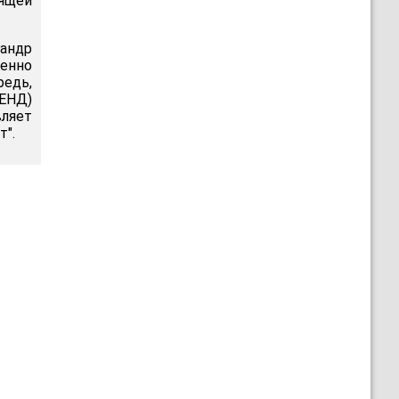
вящей
андр
енно
редь,
(ЕНД)
ляет
т".