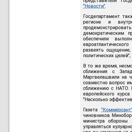
представителя Гос
"Новости"
.
Госдепартамент такж
регионе и внутр
продемонстрировать
демократическим п
обеспечили выпол
евроатлантическог
развеять ощущение,
политических целей", 
В то же время, несмо
сближения с Запа
Маргвелашвили на ч
совместно вопрос им
сближению с НАТО. 
европейского курса
"Насколько эффектив
Газета
"Коммерсант
чиновников Минобор
министра обороны 
управляться кулуарно