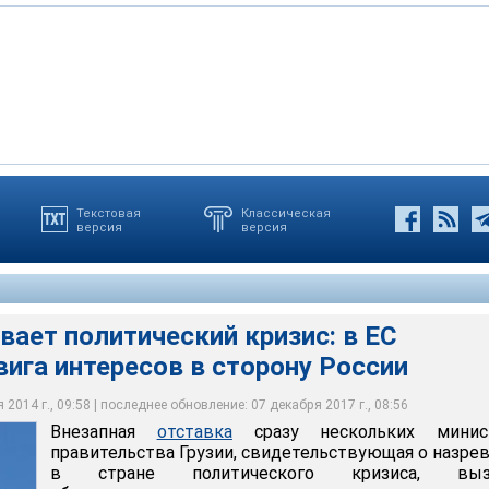
Текстовая
Классическая
версия
версия
политический кризис: в ЕС опасаются сдвига интересов в сторону
премьер-министра Грузии Ираклия Гарибашвили был отстранен от
ушла глава МИДа Майя Панджикидзе, являющаяся свояченицей
 обороны Ираклий Аласания
лександр Имедашвили
евает политический кризис: в ЕС
ига интересов в сторону России
2014 г., 09:58 | последнее обновление: 07 декабря 2017 г., 08:56
Внезапная
отставка
сразу нескольких минис
правительства Грузии, свидетельствующая о назре
в стране политического кризиса, выз