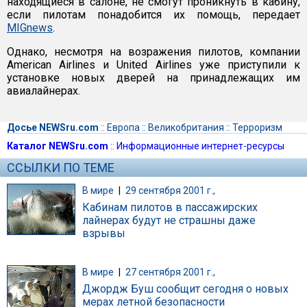
находящиеся в салоне, не смогут проникнуть в кабину,
если пилотам понадобится их помощь, передает
MIGnews
.
Однако, несмотря на возражения пилотов, компании
American Airlines и United Airlines уже приступили к
установке новых дверей на принадлежащих им
авиалайнерах.
Досье NEWSru.com
::
Европа
::
Великобритания
::
Терроризм
Каталог NEWSru.com
::
Информационные интернет-ресурсы
ССЫЛКИ ПО ТЕМЕ
В мире
|
29 сентября 2001 г.,
Кабинам пилотов в пассажирских
лайнерах будут не страшны даже
взрывы
В мире
|
27 сентября 2001 г.,
Джордж Буш сообщит сегодня о новых
мерах летной безопасности