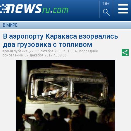
18+
☰
В МИРЕ
В аэропорту Каракаса взорвались
два грузовика с топливом
время публикации: 06 октября 2003 г., 10:04 | последнее
обновление: 07 декабря 2017 г., 08:56