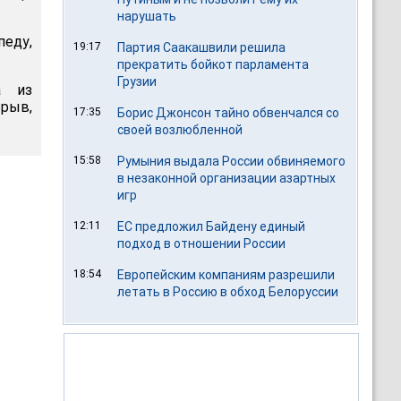
нарушать
педу,
19:17
Партия Саакашвили решила
прекратить бойкот парламента
Грузии
а из
зрыв,
17:35
Борис Джонсон тайно обвенчался со
своей возлюбленной
15:58
Румыния выдала России обвиняемого
в незаконной организации азартных
игр
12:11
ЕС предложил Байдену единый
подход в отношении России
18:54
Европейским компаниям разрешили
летать в Россию в обход Белоруссии