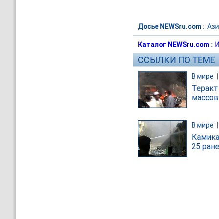
Досье NEWSru.com
::
Ази
Каталог NEWSru.com
::
И
ССЫЛКИ ПО ТЕМЕ
В мире
Теракт
массов
В мире
Камика
25 ран