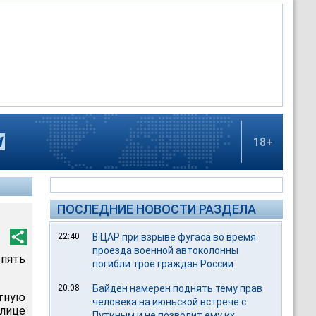
18+
ПОСЛЕДНИЕ НОВОСТИ РАЗДЕЛА
22:40
В ЦАР при взрыве фугаса во время
проезда военной автоколонны
 пять
погибли трое граждан России
20:08
Байден намерен поднять тему прав
стную
человека на июньской встрече с
лице
Путиным и не позволит ему их