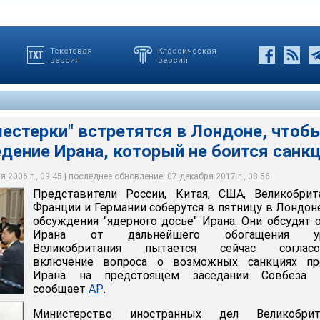
Текстовая
Классическая
версия
версия
естерки" встретятся в Лондоне, чтоб
дение Ирана, который не боится санк
ителя британского внешнеполитического ведомства, на ней
ии, Китая, США, Великобритании, Франции и Германии соберутся
дующие шаги", которые надо сделать для преодоления кризиса и
 20:00 по московскому времени в лондонском Ланкастер-хаусе. По
е для обсуждения "ядерного досье" Ирана
 Иран отказывается приостановить обогащение урана
рована пресс-конференция
 2006 г., 09:45 | последнее обновление: 07 декабря 2017 г., 08:56
Представители России, Китая, США, Великобрит
Франции и Германии соберутся в пятницу в Лондон
обсуждения "ядерного досье" Ирана. Они обсудят 
Ирана от дальнейшего обогащения ур
Великобритания пытается сейчас согласо
включение вопроса о возможных санкциях пр
Ирана на предстоящем заседании Совбеза 
сообщает
АР
.
Министерство иностранных дел Великобрит