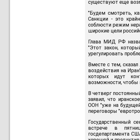
существуют еще возм
"Будем смотреть, ка
Санкции - это край
соблюсти режим нера
широкие цели россий
Глава МИД РФ назва
"Этот закон, которы
урегулировать пробле
Вместе с тем, сказа
воздействия на Иран
которых идут кон
возможности, чтобы 
В четверг постоянны
заявил, что иранско
ООН "уже на будущей
переговоры "евротрой
Государственный се
встрече в пятни
госдепартамента США
хорошей и продуктивн