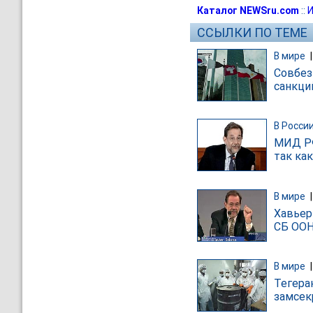
Каталог NEWSru.com
::
И
ССЫЛКИ ПО ТЕМЕ
В мире
Совбез
санкци
В Росси
МИД РФ
так ка
В мире
Хавьер
СБ ООН
В мире
Тегера
замсек