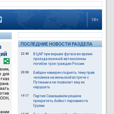
18+
ПОСЛЕДНИЕ НОВОСТИ РАЗДЕЛА
ы
ций
22:40
В ЦАР при взрыве фугаса во время
проезда военной автоколонны
погибли трое граждан России
ании,
20:08
Байден намерен поднять тему прав
е для
человека на июньской встрече с
отказ
Путиным и не позволит ему их
ана.
нарушать
вать
отив
19:17
Партия Саакашвили решила
ООН,
прекратить бойкот парламента
Грузии
ании