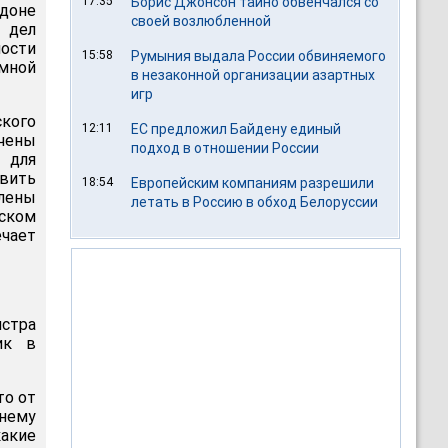
17:35
Борис Джонсон тайно обвенчался со
доне
своей возлюбленной
 дел
ости
15:58
Румыния выдала России обвиняемого
мной
в незаконной организации азартных
игр
ого
12:11
ЕС предложил Байдену единый
учены
подход в отношении России
 для
вить
18:54
Европейским компаниям разрешили
лены
летать в Россию в обход Белоруссии
ском
чает
стра
ик в
то от
нему
акие