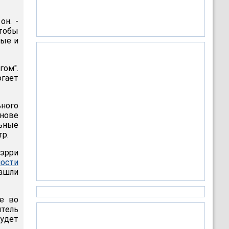
он. -
чтобы
тые и
гом".
огает
ьного
снове
ьные
тр.
Пэрри
ности
зашли
е во
тель
будет