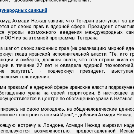
дународных санкций
муд Ахмади Нежад заявил, что Тегеран выступает за ди
ется от своих прав в ядерной сфере. Президент отметил
тся угрозы возможного введения международных сан
и ООН из-за атомной программы Тегерана.
на шаг от своих законных прав (на реализацию мирной яд
ркнул глава иранской исполнительной власти. "Те, кто г
нкций и эмбарго, должны знать, что эта страна жила 
ции в течение 27 лет и овладела ядерной технологией
не запугать", - подчеркнул президент, выступа
анскому телевидению.
ми правами" в ядерной сфере иранские власти подразум
богащению урана на своей территории. В настоящее в
осуществляется в центре по обогащению урана в Натанзе.
 опираясь на свою молодежь, на общечеловеческие ценно
 сможет построить новый Иран", - добавил Ахмади Нежад.
оящую встречу в Лондоне, Ахмади Нежад выразил наде
спользуются возможностью, предоставленной Ислам