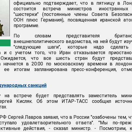
официально подтверждает, что в пятницу в Лон
состоится встреча министров иностранных
"шестерки" (постоянные члены Совета Безопасн
ООН плюс Германия), посвященная иранской ато
программе.
По словам представителя британск
внешнеполитического ведомства, на ней будут из
"следующие шаги", которые надо сделать
а и с учетом того, что Иран отказывается приостано
 Ожидается, что все шесть стран будут представ
а начнется в 20:00 по московскому времени в лондон
о ее итогам запланирована пресс-конференция, отме
дународных санкций
у на встрече будет представлять заместитель мини
ергей Кисляк. Об этом ИТАР-ТАСС сообщил источн
ах.
Ф Сергей Лавров заявил, что в России "озабочены тем, ч
тупало удовлетворительного ответа". "Мы по-преж
ктивные действия, - сказал министр. - Посмотрим, к