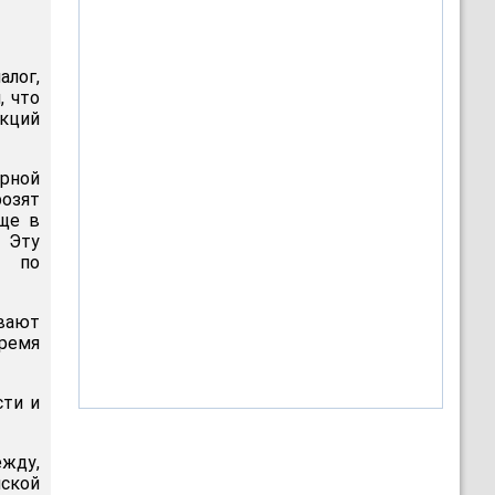
алог,
, что
кций
ерной
розят
еще в
. Эту
я по
евают
ремя
сти и
жду,
ской