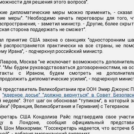
ожности для решения этого вопроса".
кие дипломатические меры можно применить, - сказал 
ние меры". "Необходимо начать переговоры для того, 
спространения, - заметил министр. - Другие, более скры
ская сторона поддержать не сможет".
л принятие США закона о санкциях "односторонним ша
й распространяется практически на все страны, не пом
му Ирана", - подчеркнул российский министр.
л Лавров, Москва "не исключает возможность дополнител
". "Мы будем руководствоваться договоренностями, на о
такты с Ираном, будем смотреть на дополнител
продолжить дипломатические усилия", - подчеркнул минис
й представитель Великобритании при ООН Эмир Джоунс 
е
"ядерное досье" "должно вернуться" в Совет Безопас
 неделе". Этот шаг он обосновал "тупиком", в который 
ки" (Франция, Великобритания и Германия) с Тегераном.
кретарь США Кондолиза Райс подтвердила свое участи
цу в Лондоне, сообщил официальный представи
 Шон Маккормак. "Госсекретарь надеется, что встреча 
ой", - добавил американский дипломат.