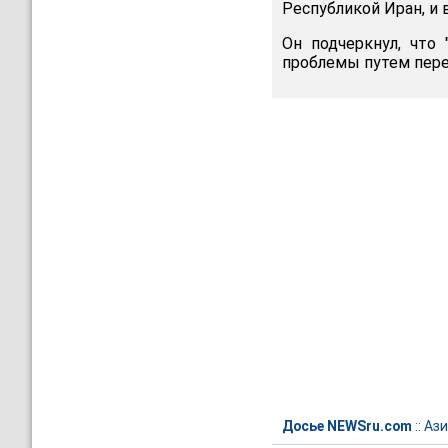
Республикой Иран, и 
Он подчеркнул, что
проблемы путем пере
Досье NEWSru.com
::
Ази