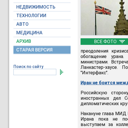
НЕДВИЖИМОСТЬ
ТЕХНОЛОГИИ
АВТО
МЕДИЦИНА
АРХИВ
ВСЕ ФОТО
СТАРАЯ ВЕРСИЯ
преодоления кризис
обогащение урана.
министрами. Встреч
Поиск по сайту
Ланкастер-хаусе. П
"Интерфакс".
Иран не боится меж
Российскую сторон
иностранных дел С
дипломатических круг
Накануне глава МИД Р
Ирана пока не пос
выступаем за колле