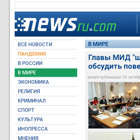
В МИРЕ
ВСЕ НОВОСТИ
ПАНДЕМИЯ
Главы МИД "ш
В РОССИИ
обсудить пове
По словам представ
Представители Росс
будут изучены "сле
Встреча начнется в
В МИРЕ
в пятницу в Лондон
с учетом того, что
ее итогам заплани
время публикации: 06 октября
ЭКОНОМИКА
AP Photo
НТВ
fco.gov.uk
РЕЛИГИЯ
КРИМИНАЛ
СПОРТ
КУЛЬТУРА
ИНОПРЕССА
МНЕНИЯ