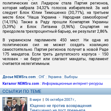
политических сил. Лидером стала Партия регионов,
которая набрала 34,32% голосов избирателей. За ней
следует Блок Юлии Тимошенко (30,71%), на третьем
месте блок "Наша Украина - Народная самооборона"
(14,15%). Также в Раду прошли Компартия Украины
(5,39%) и Блок Литвина (3,96%). Соцпартия не
преодолела трехпроцентный барьер, ее результат 2,86%.
В украинском парламенте 450 мест. Ни одна из
политических сил не может создать коалицию
самостоятельно. Партия регионов получит в новой Раде
175 мандатов. Если треть депутатского корпуса - 150
человек - не берут или слагают мандаты, парламент
считается нелегитимным.
Досье NEWSru.com
::
СНГ
::
Украина
::
Выборы
Каталог NEWSru.com
::
Информационные интернет-ресурсы
ССЫЛКИ ПО ТЕМЕ
В мире
|
06 октября 2007 г.,
Ющенко не против возвращения
Тимошенко на пост премьера