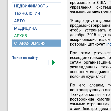
произошла в США. Та
НЕДВИЖИМОСТЬ
управления систе
замыкания электроце
ТЕХНОЛОГИИ
"В ходе двух отдель
АВТО
продемонстрирована 
МЕДИЦИНА
чтобы устраивать 
декабре 2015 года, з
АРХИВ
американские взлом
СТАРАЯ ВЕРСИЯ
который цитирует
In
При этом уточняет
исследовательские 
Поиск по сайту
сетям организаций-
разведданных - техн
основном из админис
пояснил журналист.
По его словам, т
контролирующую эле
Тхакур отметил, что
посторонние смогли
самыми страшными.
стали быстро делат