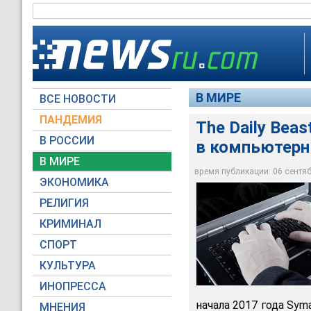
В МИРЕ
ВСЕ НОВОСТИ
ПАНДЕМИЯ
The Daily Bea
В РОССИИ
в компьютерн
В МИРЕ
Связанные с Россие
время публикации: 06 сентябр
ЭКОНОМИКА
Global Look Press
РЕЛИГИЯ
КРИМИНАЛ
СПОРТ
КУЛЬТУРА
ИНОПРЕССА
начала 2017 года Sym
МНЕНИЯ