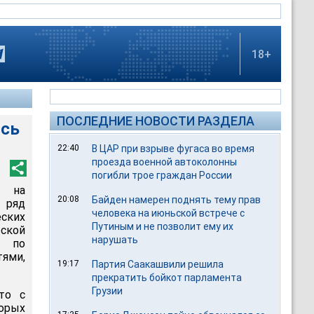
18+
ПОСЛЕДНИЕ НОВОСТИ РАЗДЕЛА
ись
22:40
В ЦАР при взрыве фугаса во время
проезда военной автоколонны
погибли трое граждан России
я на
20:08
Байден намерен поднять тему прав
 ряд
человека на июньской встрече с
ских
Путиным и не позволит ему их
рской
нарушать
, по
ями,
19:17
Партия Саакашвили решила
прекратить бойкот парламента
Грузии
то с
торых