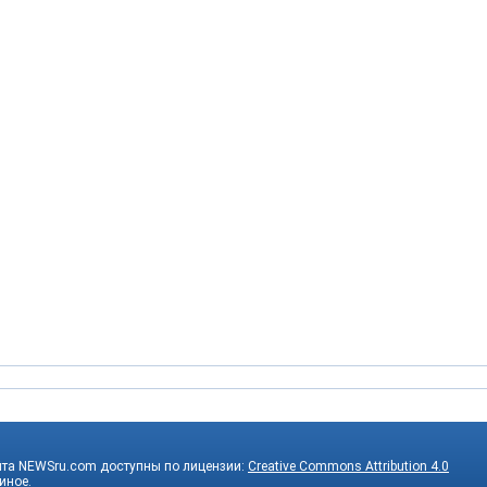
йта NEWSru.com доступны по лицензии:
Creative Commons Attribution 4.0
 иное.