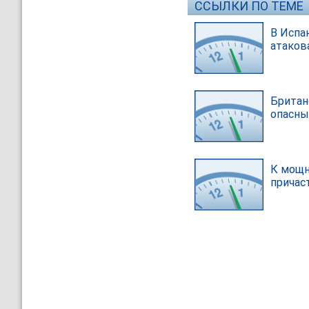
ССЫЛКИ ПО ТЕМЕ
В Испан
атаков
Британ
опасны
К мощн
причас