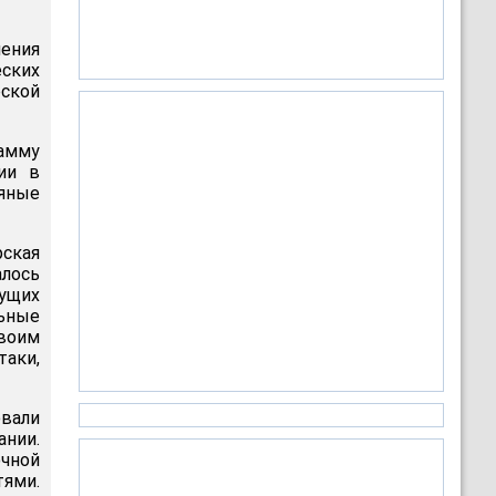
ления
еских
ской
амму
гии в
яные
рская
алось
ущих
льные
своим
таки,
овали
ании.
очной
тями.