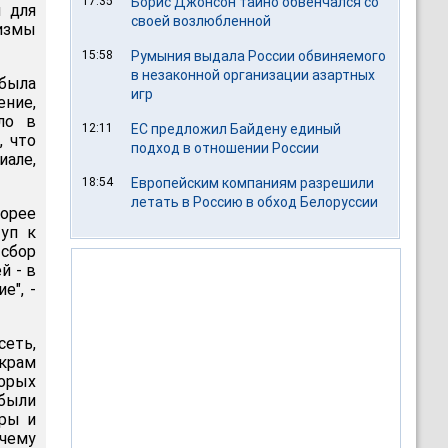
17:35
Борис Джонсон тайно обвенчался со
и для
своей возлюбленной
измы
15:58
Румыния выдала России обвиняемого
в незаконной организации азартных
 была
игр
ение,
ло в
12:11
ЕС предложил Байдену единый
, что
подход в отношении России
иале,
18:54
Европейским компаниям разрешили
летать в Россию в обход Белоруссии
орее
туп к
сбор
й - в
е", -
еть,
икрам
торых
были
ры и
чему