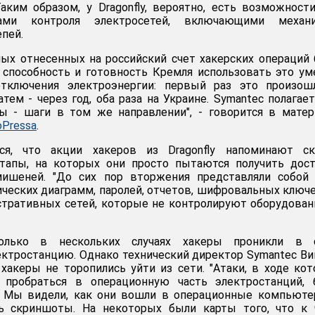
ким образом, у Dragonfly, вероятно, есть возможност
мами контроля электросетей, включающими механ
пей.
ных отнесенных на российский счет хакерских операций
способность и готовность Кремля использовать это ум
отключения электроэнергии: первый раз это произош
атем - через год, оба раза на Украине. Symantec полагает
ы - шаги в том же направлении", - говорится в матер
oPressa
.
ся, что акции хакеров из Dragonfly напоминают ск
этапы, на которых они просто пытаются получить дос
мишеней. "До сих пор вторжения представляли собой 
ических диаграмм, паролей, отчетов, шифровальных ключе
тративных сетей, которые не контролируют оборудовани
олько в нескольких случаях хакеры проникли в с
ктростанцию. Однако технический директор Symantec В
 хакеры не торопились уйти из сети. "Атаки, в ходе ко
 пробраться в операционную часть электростанций, 
 Мы видели, как они вошли в операционные компьюте
ь скриншоты. На некоторых были карты того, что к 