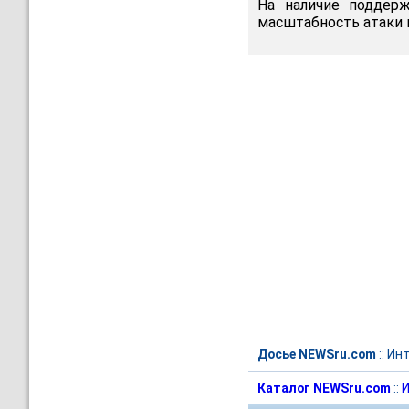
На наличие поддерж
масштабность атаки 
Досье NEWSru.com
::
Инт
Каталог NEWSru.com
::
И