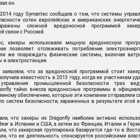
зал он.
2014 году Symantec сообщала о том, что системы управ
асности сотен европейских и американских энергетич
ражены сложной вредоносной программой хакер
й связи с Россией.
c, хакеры использовали мощную вредоносную прогр
торая позволяет отслеживать потребление электроэнер
ли же повреждать физические системы, включая ветр
ы и электростанции.
 заявляли, что за вредоносной программой стоит хаке
 получила известность в 2013 году, когда ее участникам уд
 управления промышленной безопасности трех вед
agonfly тайно внесла вредоносные программы в официа
ммному обеспечению, которые эти компании отправляли 
ло систем безопасности, зараженных в результате этой а
ли, что хакеры из Dragonfly наиболее активно использ
Bear в Испании и США, а затем во Франции, Италии и Герм
ли, что хакерская группировка базируется где-то в Вост
али, что ее деятельность спонсируется российскими влас