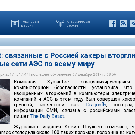
Текстовая
Классическая
версия
версия
st: связанные с Россией хакеры вторгл
ые сети АЭС по всему миру
й хакеры вторглись в компьютерные сети АЭС по всему миру
я 2017 г., 17:47 | последнее обновление: 07 декабря 2017 г., 08:56
Компания Symantec, специализирующаяс
компьютерной безопасности, установила, что
изощренных вторжений в компьютеры электриче
компаний и АЭС в этом году был совершен хаке
группой, известной как
Dragonfly
, которая
информации СМИ, связана с российскими власт
пишет
The Daily Beast
.
Журналист издания Кевин Поулсен отмечает, ч
antec отследила около 100 таких взломов, половина из ко