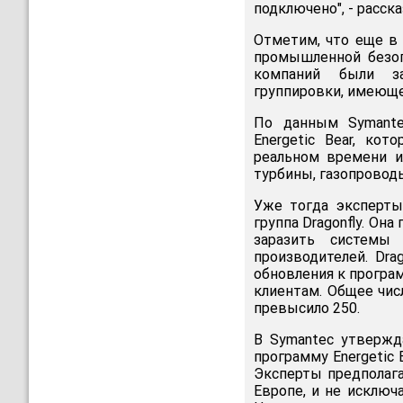
подключено", - расска
Отметим, что еще в 
промышленной безоп
компаний были за
группировки, имеюще
По данным Symante
Energetic Bear, ко
реальном времени и
турбины, газопровод
Уже тогда эксперты
группа Dragonfly. Она
заразить системы
производителей. Dr
обновления к програ
клиентам. Общее чис
превысило 250.
В Symantec утвержда
программу Energetic 
Эксперты предполага
Европе, и не исключ