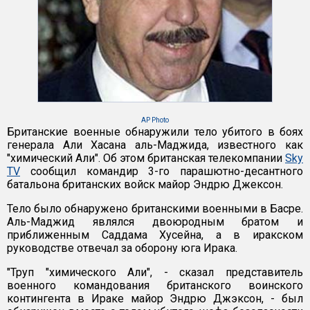
AP Photo
Британские военные обнаружили тело убитого в боях
генерала Али Хасана аль-Маджида, известного как
"химический Али". Об этом британская телекомпании
Sky
TV
сообщил командир 3-го парашютно-десантного
батальона британских войск майор Эндрю Джексон.
Тело было обнаружено британскими военными в Басре.
Аль-Маджид являлся двоюродным братом и
приближенным Саддама Хусейна, а в иракском
руководстве отвечал за оборону юга Ирака.
"Труп "химического Али", - сказал представитель
военного командования британского воинского
контингента в Ираке майор Эндрю Джэксон, - был