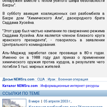
обнаружен вместе с телом убитого шефа безопасности
Басры".
В субботу авиация коалиционных сил разбомбила в
Басре дом "Химического Али", двоюродного брата
Саддама Хусейна.
"Этот удар был частью кампании по свержению режима
Саддама Хусейна. Али является членом близкого круга
иракского президента", - говорилось в заявлении
Центрального командования.
Аль-Маджид заработал свое прозвище в 80-х годах.
Именно он в 1988 году дал приказ о применении
химического оружия против курдов, в результате чего
погибли 5 тыс. мирных жителей.
Досье NEWSru.com
::
США
::
Ирак
::
Военная операция
Каталог NEWSru.com
::
Информационные интернет-ресурсы
ССЫЛКИ ПО ТЕМЕ
В мире
|
05 апреля 2003 г.,