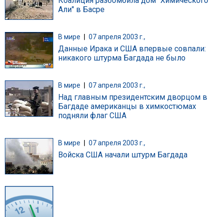
Коалиция разбомбила дом "Химического
Али" в Басре
В мире
|
07 апреля 2003 г.,
Данные Ирака и США впервые совпали:
никакого штурма Багдада не было
В мире
|
07 апреля 2003 г.,
Над главным президентским дворцом в
Багдаде американцы в химкостюмах
подняли флаг США
В мире
|
07 апреля 2003 г.,
Войска США начали штурм Багдада