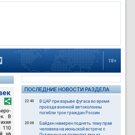
18+
ПОСЛЕДНИЕ НОВОСТИ РАЗДЕЛА
век
22:40
В ЦАР при взрыве фугаса во время
проезда военной автоколонны
еро-
погибли трое граждан России
к. В
тихия
20:08
Байден намерен поднять тему прав
 110
человека на июньской встрече с
й на
Путиным и не позволит ему их