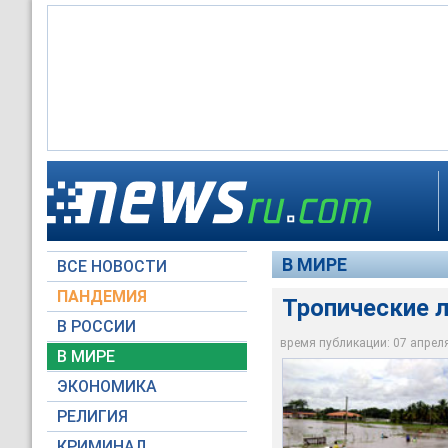
Как стало известно,
Из-за проливных до
В течение последни
человек эвакуирова
17 человек
лишились в общей с
воды
В МИРЕ
ВСЕ НОВОСТИ
Cidadeverde.com
Cidadeverde.com
Cidadeverde.com
ПАНДЕМИЯ
Тропические л
В РОССИИ
время публикации: 07 апреля 
В МИРЕ
ЭКОНОМИКА
РЕЛИГИЯ
КРИМИНАЛ