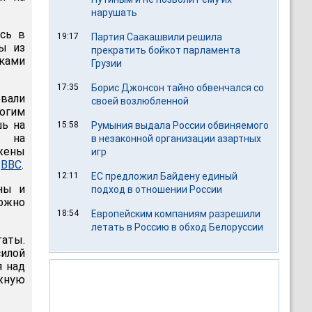
нарушать
ась в
19:17
Партия Саакашвили решила
ны из
прекратить бойкот парламента
оками
Грузии
17:35
Борис Джонсон тайно обвенчался со
вали
своей возлюбленной
ногим
шь на
15:58
Румыния выдала России обвиняемого
я на
в незаконной организации азартных
жены
игр
т
BBC
.
12:11
ЕС предложил Байдену единый
ны и
подход в отношении России
ожно
18:54
Европейским компаниям разрешили
летать в Россию в обход Белоруссии
таты.
илой
я над
Южную