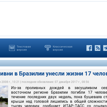
Текстовая
Классическая
версия
версия
 критичная ситуация сложилась в штате Пиауи, где 57 тысяч
ждей в засушливом северо-восточном регионе Бразилии погибли
х двух недель, пока бушевала стихия крыши над головой
ны из своих жилищ, уничтоженных или затопленных потоками
ложности 110 тыс человек
ивни в Бразилии унесли жизни 17 чело
2008 г., 10:21 | последнее обновление: 07 декабря 2017 г., 08:56
Из-за проливных дождей в засушливом сев
восточном регионе Бразилии погибли 17 челове
течение последних двух недель, пока бушевала с
крыши над головой лишились в общей сложности
тысяч человек, сообщает ИТАР-ТАСС со ссылко