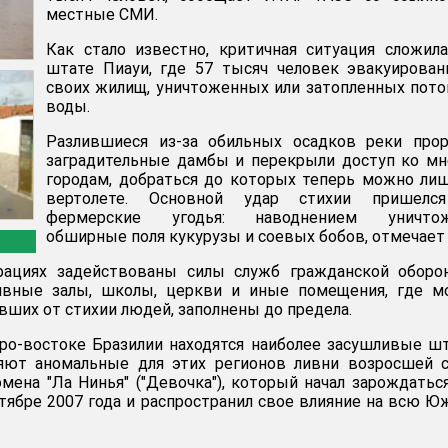
местные СМИ.
Как стало известно, критичная ситуация сложил
штате Пиауи, где 57 тысяч человек эвакуирова
своих жилищ, уничтоженных или затопленных пот
воды.
Разлившиеся из-за обильных осадков реки прор
заградительные дамбы и перекрыли доступ ко м
городам, добраться до которых теперь можно ли
вертолете. Основной удар стихии пришелс
фермерские угодья: наводнением уничто
обширные поля кукурузы и соевых бобов, отмечае
рациях задействованы силы служб гражданской оборо
ивные залы, школы, церкви и иные помещения, где м
вших от стихии людей, заполнены до предела.
еро-востоке Бразилии находятся наиболее засушливые ш
яют аномальные для этих регионов ливни возросшей с
мена "Ла Нинья" ("Девочка"), который начал зарождатьс
тябре 2007 года и распространил свое влияние на всю 