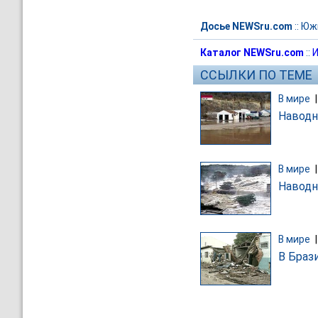
Досье NEWSru.com
::
Юж
Каталог NEWSru.com
::
И
ССЫЛКИ ПО ТЕМЕ
В мире
Наводн
В мире
Наводн
В мире
В Браз