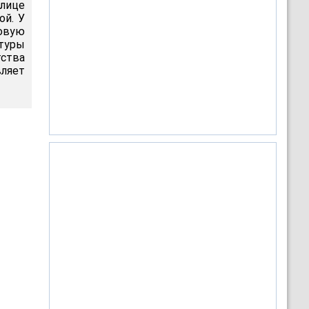
лице
ой. У
овую
туры
тства
вляет