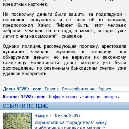
кредитных карточек.
Но поскольку деньги были зашиты за подкладкой -
возможно, покупатель и не знал об их наличии,
предположил Хэйлс. "Может быть, этот человек
забросит чемодан на полгода, а может, сегодня уже
летит с ним на самолете", - сказал он.
Однако полиция, расследующая пропажу, арестовала
купивших чемодан мужчину и женщину: они
обнаружили деньги, но не вернули их законному
владельцу. Большинство денег, которые уже были
распределены по различным банковским счетам, уже
удалось возвратить.
Досье NEWSru.com
::
Европа
::
Великобритания
::
Курьез
Каталог NEWSru.com
::
Информационные интернет-ресурсы
ССЫЛКИ ПО ТЕМЕ
В мире
|
10 июня 2009 г.,
Израильтянка "порадовала" маму,
выбросив на свалку ее матрас с