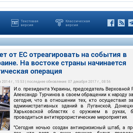
Текстовая
Классическая
версия
версия
ет от ЕС отреагировать на события в
аине. На востоке страны начинается
ь конец этим событиям", - сказал Соболев на сессии ассамблеи,
транных дел Украины Андрей Дещица заявил сегодня на
аинский парламентарий, нынешние события в восточной Украине
в понедельник в Страсбурге. Он обратил внимание на события,
что Украина готовит иски в международные суды по разным
обытий в Крыму. Причем, добавил он, по тому же сценарию
тическая операция
 сейчас в Донецке, Харькове и Луганске
м с "аннексией" Крыма Россией
ия в Приднестровье
2014 г., 15:53 | последнее обновление: 07 декабря 2017 г., 08:56
И.о. президента Украины, председатель Верховной
Александр Турчинов в своем обращении к народу з
сегодня, что в отношении тех, кто осуществил з
административных зданий в Луганской, Донецк
Харьковской областях с оружием в руках, б
проводиться антитеррористические мероприятия.
"Сегодня ночью создан антикризисный штаб, а п