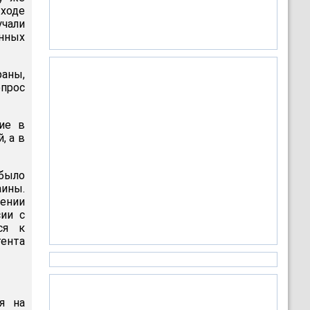
 ходе
чали
нных
раны,
опрос
ие в
, а в
 было
аины.
дении
ии с
ся к
ента
я на