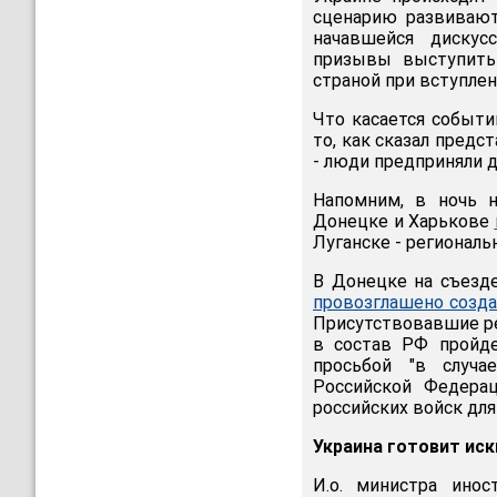
сценарию развивают
начавшейся дискус
призывы выступить 
страной при вступлен
Что касается событи
то, как сказал предс
- люди предприняли д
Напомним, в ночь 
Донецке и Харькове
Луганске - региональ
В Донецке на съезд
провозглашено созд
Присутствовавшие ре
в состав РФ пройде
просьбой "в случа
Российской Федера
российских войск для
Украина готовит ис
И.о. министра ино