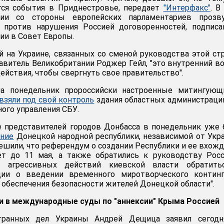
ся события в Приднестровье, передает
"Интерфакс"
. В
сии со стороны европейских парламентариев прозву
против нарушения Россией договоренностей, подписа
ии в Совет Европы.
й на Украине, связанных со сменой руководства этой ст
тавитель Великобритании Роджер Гейл, "это внутренний в
ействия, чтобы свергнуть свое правительство".
на понедельник пророссийски настроенные митингующ
взяли под свой контроль
здания областных администраций
ного управления СБУ.
е представителей городов Донбасса в понедельник уже
ание
Донецкой народной республики, независимой от Укр
шили, что референдум о создании Республики и ее вхож
т до 11 мая, а также обратились к руководству Росс
е агрессивных действий киевской власти обратить
ции о введении временного миротворческого континг
 обеспечения безопасности жителей Донецкой области".
ки в международные суды по "аннексии" Крыма Россией
странных дел Украины Андрей Дещица заявил сегодн