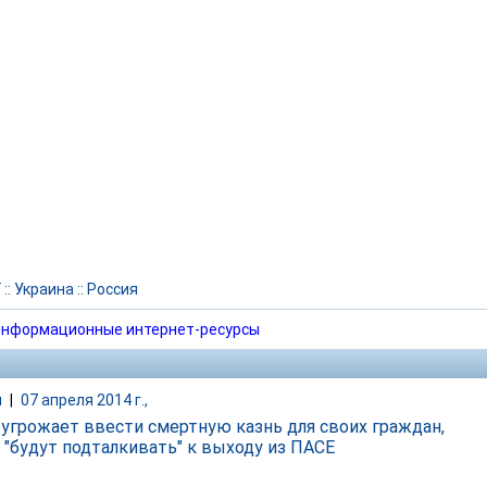
Г
::
Украина
::
Россия
нформационные интернет-ресурсы
и
|
07 апреля 2014 г.,
 угрожает ввести смертную казнь для своих граждан,
е "будут подталкивать" к выходу из ПАСЕ