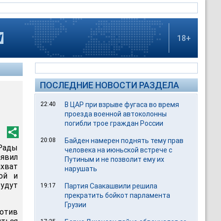
18+
ПОСЛЕДНИЕ НОВОСТИ РАЗДЕЛА
22:40
В ЦАР при взрыве фугаса во время
проезда военной автоколонны
погибли трое граждан России
20:08
Байден намерен поднять тему прав
 Рады
человека на июньской встрече с
аявил
Путиным и не позволит ему их
ахват
нарушать
ой и
удут
19:17
Партия Саакашвили решила
прекратить бойкот парламента
Грузии
ротив