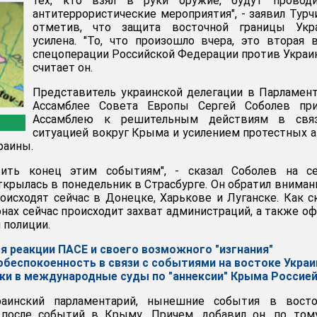
тех, кто взял в руки оружие, будут проводи
антитеррористические мероприятия", - заявил Турч
отметив, что защита восточной границы Укр
усилена. "То, что произошло вчера, это вторая 
спецоперации Российской Федерации против Украин
считает он.
Представитель украинской делегации в Парламен
Ассамблее Совета Европы Сергей Соболев при
Ассамблею к решительным действиям в свя
ситуацией вокруг Крыма и усилением протестных 
раины.
ть конец этим событиям", - сказал Соболев на се
ткрылась в понедельник в Страсбурге. Он обратил вниман
оисходят сейчас в Донецке, Харькове и Луганске. Как с
онах сейчас происходит захват администраций, а также о
 полиции.
я реакции ПАСЕ и своего возможного "изгнания"
обеспокоенность в связи с событиями на востоке Укра
ски в международные суды по "аннексии" Крыма Россие
раинский парламентарий, нынешние события в восто
 после событий в Крыму. Причем, добавил он, по том