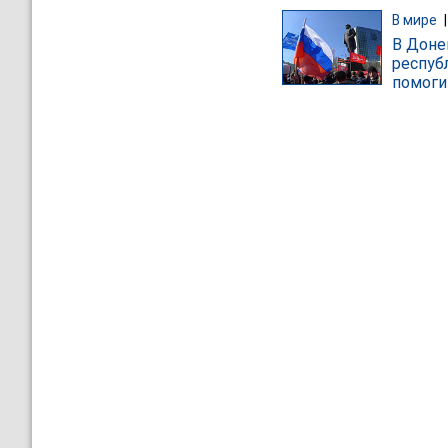
В мире
В Доне
респуб
помоги