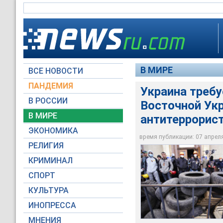
В МИРЕ
ВСЕ НОВОСТИ
ПАНДЕМИЯ
Украина требу
В РОССИИ
Восточной Укр
"Мы должны положит
И.о. министра инос
Как подчеркнул укр
которая открылась 
брифинге в Киеве, 
происходят после с
В МИРЕ
антитеррорис
которые происходят
вопросам, связанны
развиваются событ
ЭКОНОМИКА
время публикации: 07 апреля 
Reuters
Moscow-Live.ru
Reuters
РЕЛИГИЯ
КРИМИНАЛ
СПОРТ
КУЛЬТУРА
ИНОПРЕССА
МНЕНИЯ