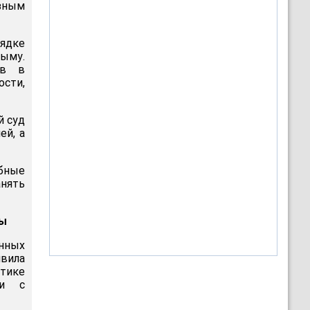
азным
ядке
рыму.
ов в
сти,
й суд
ей, а
ебные
анять
ны
нных
вила
итике
 и с