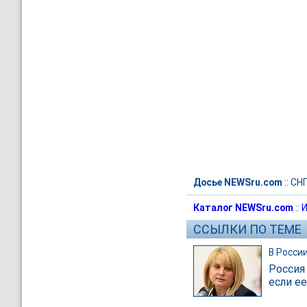
Досье NEWSru.com
::
СН
Каталог NEWSru.com
::
И
ССЫЛКИ ПО ТЕМЕ
В Росси
Россия
если е