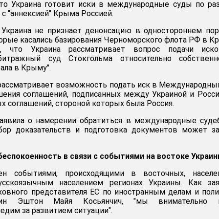
что Украина готовит иски в международные суды по р
с "аннексией" Крыма Россией.
Украина не признает денонсацию в одностороннем пор
торые касались базирования Черноморского флота РФ в К
, что Украина рассматривает вопрос подачи иск
итражный суд Стокгольма относительно собственно
ала в Крыму".
 рассматривает возможность подать иск в Международны
ения соглашений, подписанных между Украиной и Росси
 соглашений, стороной которых была Россия.
заявила о намерении обратиться в международные суд
сбор доказательств и подготовка документов может з
беспокоенность в связи с событиями на востоке Украи
ен событиями, происходящими в восточных, населе
усскоязычным населением регионах Украины. Как зая
ховного представителя ЕС по иностранным делам и пол
трин Эштон Майя Косьянчич, "мы внимательно
едим за развитием ситуации".