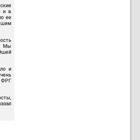
еские
 и в
по ее
ошим
ость
. Мы
йшей
ло и
очень
 ФРГ
сты,
казал