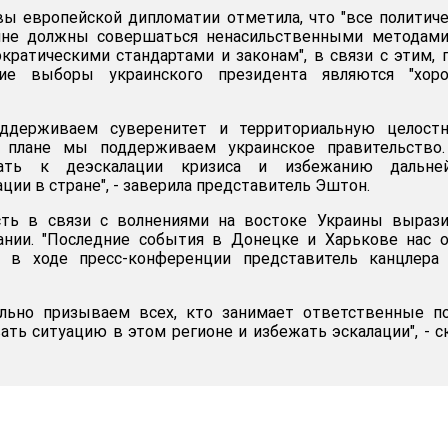
вы европейской дипломатии отметила, что "все политич
ине должны совершаться ненасильственными методами
кратическими стандартами и законам", в связи с этим, 
ие выборы украинского президента являются "хор
ддерживаем суверенитет и территориальную целостн
 плане мы поддерживаем украинское правительство
ать к деэскалации кризиса и избежанию дальне
ции в стране", - заверила представитель Эштон.
ть в связи с волнениями на востоке Украины вырази
ании. "Последние события в Донецке и Харькове нас 
ал в ходе пресс-конференции представитель канцлера
льно призываем всех, кто занимает ответственные по
ать ситуацию в этом регионе и избежать эскалации", - с