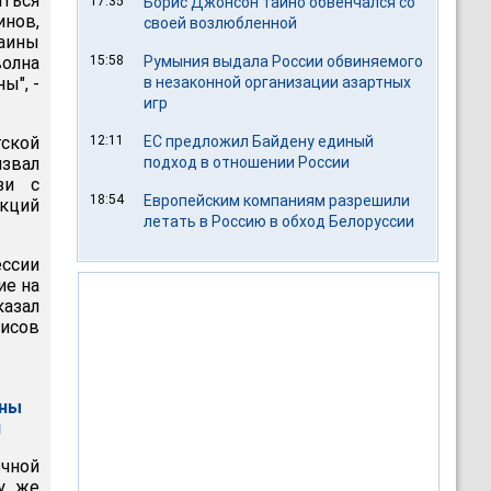
ться
17:35
Борис Джонсон тайно обвенчался со
инов,
своей возлюбленной
аины
волна
15:58
Румыния выдала России обвиняемого
ы", -
в незаконной организации азартных
игр
тской
12:11
ЕС предложил Байдену единый
звал
подход в отношении России
зи с
18:54
Европейским компаниям разрешили
акций
летать в Россию в обход Белоруссии
ссии
ие на
казал
фисов
ины
й
чной
у же