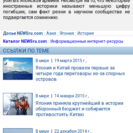
убитых японской армией. Несмотря на то, что некоторые
иностранные историки называют меньшую цифру
погибших, сам факт резни в научном сообществе не
подвергается сомнению.
Досье NEWSru.com
::
Азия
::
Япония
::
История
Каталог NEWSru.com
::
Информационные интернет-ресурсы
ССЫЛКИ ПО ТЕМЕ
В мире
|
19 марта 2015 г.,
Япония и Китай провели первые за
четыре года переговоры из-за спорных
островов
В мире
|
14 января 2015 г.,
Япония приняла крупнейший в истории
оборонный бюджет и собирается
противостоять Китаю
В мире
|
22 декабря 2014 г.,