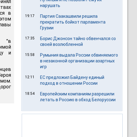
ринял
нарушать
ствах
ся в
19:17
Партия Саакашвили решила
этом
прекратить бойкот парламента
лавы
Грузии
17:35
Борис Джонсон тайно обвенчался со
о "в
своей возлюбленной
имой
ду и
15:58
Румыния выдала России обвиняемого
в незаконной организации азартных
игр
нцев
ероя
12:11
ЕС предложил Байдену единый
змом.
подход в отношении России
дорог
18:54
Европейским компаниям разрешили
летать в Россию в обход Белоруссии