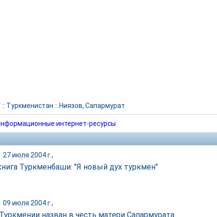
Г
::
Туркменистан
::
Ниязов, Сапармурат
нформационные интернет-ресурсы
|
27 июля 2004 г.,
книга Туркменбаши: "Я новый дух туркмен"
|
09 июля 2004 г.,
 Туркмении назван в честь матери Сапармурата