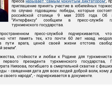
пресса
называет "самым чокнутым диктатором"
, п
приглашение принять участие в юбилейных торже
по случаю годовщины победы, которые состоят
российской столице 9 мая 2005 года. Об 
"Интерфаксу" сообщили в пресс-службе г
туркменского государства.
ространенном пресс-службой подчеркивается, чт
ко чтят память тех, кто почти 60 лет назад неодол
на пути врага, ценой своей жизни отстояв свобо
й земли".
жества, стойкости и любви к Родине для туркмениста
первого президента туркменского государства, Г
рата Ниязова, погибшего в смертельной схватке с фаши
ды - священная дата для всех людей доброй воли, кому 
е своего народа", - подчеркивается в документе.