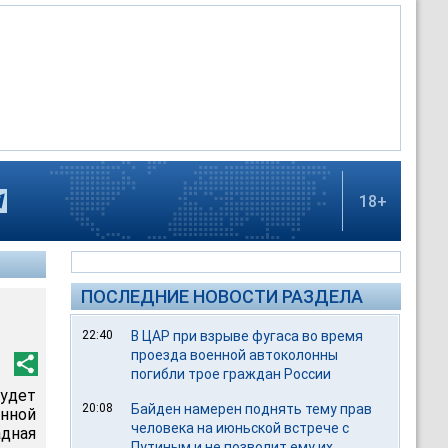
18+
ПОСЛЕДНИЕ НОВОСТИ РАЗДЕЛА
-
22:40
В ЦАР при взрыве фугаса во время
проезда военной автоколонны
погибли трое граждан России
удет
20:08
Байден намерен поднять тему прав
енной
человека на июньской встрече с
дная
Путиным и не позволит ему их