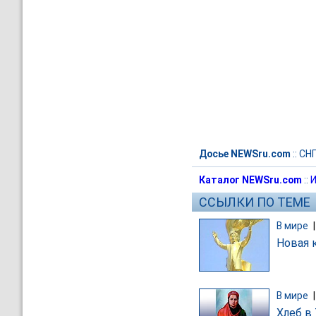
Досье NEWSru.com
::
СН
Каталог NEWSru.com
::
И
ССЫЛКИ ПО ТЕМЕ
В мире
Новая 
В мире
Хлеб в