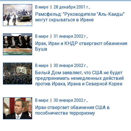
В мире
|
28 декабря 2001 г.,
Рамсфельд: "Руководители "Аль-Каиды"
могут скрываться в Иране
В мире
|
31 января 2002 г.,
Ирак, Иран и КНДР отвергают обвинения
Буша
В мире
|
30 января 2002 г.,
Белый Дом заявляет, что США не будет
предпринимать немедленных действий
против Ирака, Ирана и Северной Кореи
В мире
|
30 января 2002 г.,
Иран отвергает обвинения США в
пособничестве терроризму