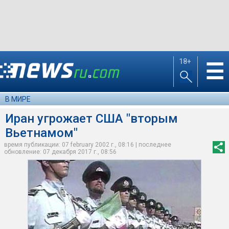
18+
☰
В МИРЕ
Иран угрожает США "вторым
Вьетнамом"
время публикации: 07 february 2002 г., 08:16 | последнее
обновление: 07 декабря 2017 г., 08:56