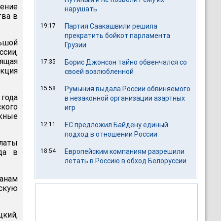
ение
нарушать
тва в
19:17
Партия Саакашвили решила
прекратить бойкот парламента
ьшой
Грузии
сии,
ящая
17:35
Борис Джонсон тайно обвенчался со
кция
своей возлюбленной
15:58
Румыния выдала России обвиняемого
 года
в незаконной организации азартных
кого
игр
ужные
12:11
ЕС предложил Байдену единый
подход в отношении России
латы
да в
18:54
Европейским компаниям разрешили
летать в Россию в обход Белоруссии
анам
скую
цкий,