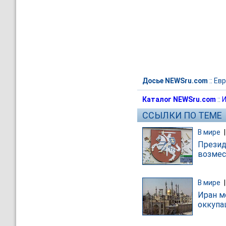
Досье NEWSru.com
::
Евр
Каталог NEWSru.com
::
И
ССЫЛКИ ПО ТЕМЕ
В мире
Презид
возмес
В мире
Иран м
оккупа