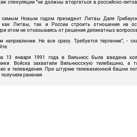
ие спекуляции "не должны вторгаться в российско-лито
д самым Новым годом президент Литвы Даля Грибауск
в как Литвы, так и России строить отношения на ос
при этом не отказываясь от решения деликатных вопросов
 направлении. Не все сразу. Требуется терпение", - ск
йте.
на 13 января 1991 года в Вильнюс была введена кол
ники. Войска захватили Вильнюсскую телебашню, а т
ио и телевидения. При штурме телевизионной башни по
 получили ранения.