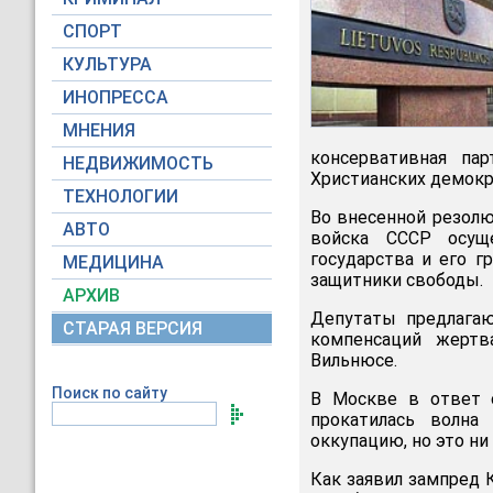
СПОРТ
КУЛЬТУРА
ИНОПРЕССА
МНЕНИЯ
консервативная па
НЕДВИЖИМОСТЬ
Христианских демокр
ТЕХНОЛОГИИ
Во внесенной резолю
АВТО
войска СССР осуще
государства и его г
МЕДИЦИНА
защитники свободы.
АРХИВ
Депутаты предлага
СТАРАЯ ВЕРСИЯ
компенсаций жертв
Вильнюсе.
Поиск по сайту
В Москве в ответ 
прокатилась волна
оккупацию, но это ни 
Как заявил зампред