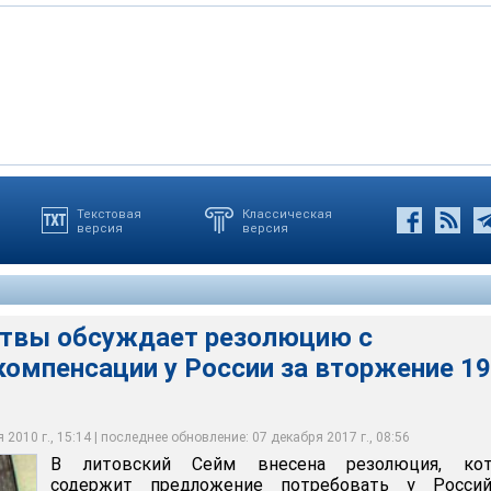
Текстовая
Классическая
версия
версия
бсуждает резолюцию с требованием компенсации у России за
да
твы обсуждает резолюцию с
компенсации у России за вторжение 1
2010 г., 15:14 | последнее обновление: 07 декабря 2017 г., 08:56
В литовский Сейм внесена резолюция, кот
содержит предложение потребовать у Россий