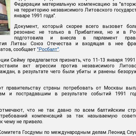
Федерации материальную компенсацию за "вторж
на территорию независимого Литовского государс
январе 1991 года".
Документ, который скорее всего вызовет бол
резонанс не только в Прибалтике, но и в Рос
подготовила и внесла в парламент прав
ртия Литвы Союз Отечества и входящая в нее фра
атов, сообщает
"Росбалт"
.
ции Сейму предлагается признать, что 11-13 января 1991
ствили акт агрессии против независимого Литовс
раждан, в результате чего были убиты и ранены безор
ют правительству страны потребовать от Москвы вып
ам и пострадавшим в результате событий 1991 го
отмечают, что не так давно по всем балтийским стр
 требований компенсаций за так называемую совет
к чему не привело.
 Комитета Госдумы по международным делам Леонид Слу