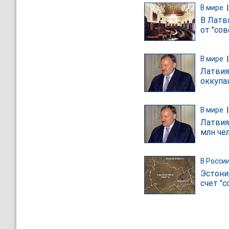
В мире
В Латв
от "со
В мире
Латвия
оккупа
В мире
Латвия
млн че
В Росси
Эстони
счет "