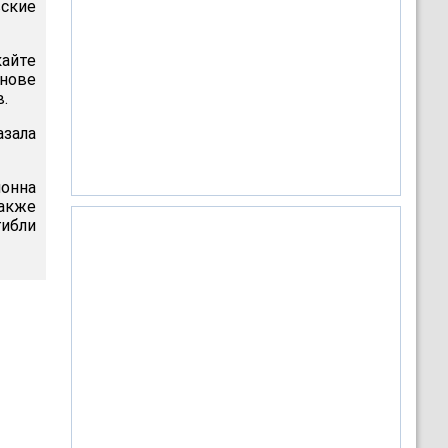
вские
айте
нове
.
азала
онна
акже
гибли