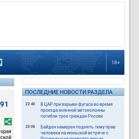
18+
ПОСЛЕДНИЕ НОВОСТИ РАЗДЕЛА
991
22:40
В ЦАР при взрыве фугаса во время
проезда военной автоколонны
погибли трое граждан России
20:08
Байден намерен поднять тему прав
орая
человека на июньской встрече с
ской
Путиным и не позволит ему их