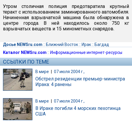
Утром столичная полиция предотвратила крупный
теракт с использованием заминированного автомобиля.
Начиненная взрывчаткой машина была обнаружена в
центре города. В ней находилось около 750 кг
взрывчатых веществ и 15 минометных снарядов.
Досье NEWSru.com
::
Ближний Восток
::
Ирак
::
Багдад
Каталог NEWSru.com
::
Информационные интернет-ресурсы
ССЫЛКИ ПО ТЕМЕ
В мире
|
07 июля 2004 г.,
Обстрел резиденции премьер-министра
Ирака: 4 ранены
В мире
|
07 июля 2004 г.,
В Ираке погибли 4 морских пехотинца
США