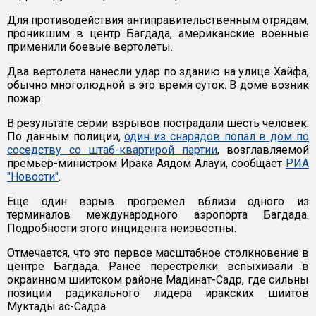
Для противодействия антиправительственным отрядам,
проникшим в центр Багдада, американские военные
применили боевые вертолеты.
Два вертолета нанесли удар по зданию на улице Хайфа,
обычно многолюдной в это время суток. В доме возник
пожар.
В результате серии взрывов пострадали шесть человек.
По данным полиции,
один из снарядов попал в дом по
соседству со штаб-квартирой партии
, возглавляемой
премьер-министром Ирака Аядом Алауи, сообщает
РИА
"Новости"
.
Еще один взрыв прогремел вблизи одного из
терминалов международного аэропорта Багдада.
Подробности этого инцидента неизвестны.
Отмечается, что это первое масштабное столкновение в
центре Багдада. Ранее перестрелки вспыхивали в
окраинном шиитском районе Мадинат-Садр, где сильны
позиции радикального лидера иракских шиитов
Муктады ас-Садра.