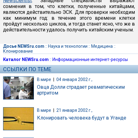
Newscientist
. Западные специалисты выражают
сомнения в том, что клетки, полученные китайцами,
являются действительно ЭСК. Для проверки необходим
как минимум год: в течение этого времени клетки
пройдут несколько циклов, и тогда станет ясно, что же в
действительности удалось получить китайским ученым.
Досье NEWSru.com
::
Наука и технологии
::
Медицина
::
Клонирование
Каталог NEWSru.com
::
Информационные интернет-ресурсы
ССЫЛКИ ПО ТЕМЕ
В мире
|
04 января 2002 г.,
Овца Долли страдает ревматическим
артритом
В мире
|
21 января 2002 г.,
Клонировать человека будут в Уганде