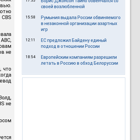
17:35
Борис Джонсон тайно обвенчался со
рвью.
своей возлюбленной
лютно
 CBS
15:58
Румыния выдала России обвиняемого
в незаконной организации азартных
игр
вала
 ABC,
12:11
ЕС предложил Байдену единый
ловам
подход в отношении России
ов не
18:54
Европейским компаниям разрешили
летать в Россию в обход Белоруссии
, что
огда
ревод
олд,
BS не
лосом
уется