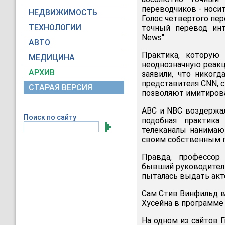
переводчиков - носи
НЕДВИЖИМОСТЬ
Голос четвертого пер
ТЕХНОЛОГИИ
точный перевод ин
News".
АВТО
Практика, которую
МЕДИЦИНА
неоднозначную реакц
АРХИВ
заявили, что никогд
представителя CNN, 
СТАРАЯ ВЕРСИЯ
позволяют имитирова
ABC и NBC воздержал
Поиск по сайту
подобная практика
телеканалы нанимаю
своим собственным г
Правда, профессор
бывший руководитель
пыталась выдать акте
Сам Стив Винфильд в
Хусейна в программе 
На одном из сайтов 