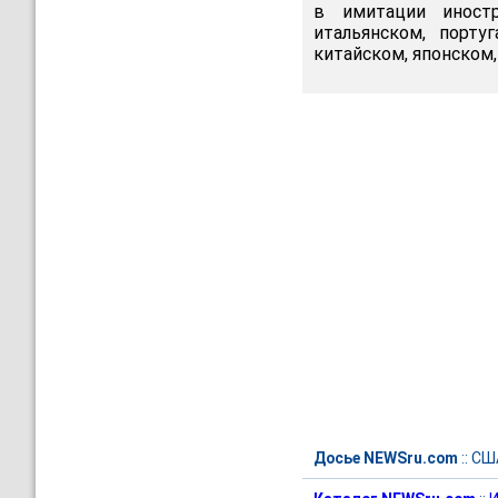
в имитации иностр
итальянском, порт
китайском, японском
Досье NEWSru.com
::
СШ