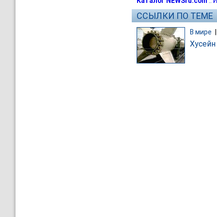
Каталог NEWSru.com
::
И
ССЫЛКИ ПО ТЕМЕ
В мире
Хусейн