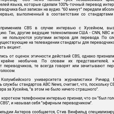
телей языка, которые сделали 100%-точный перевод инте
еводчика был записан на аудио. "60 минут" передали абсо
тервью, выполненный в соответствии со стандартами
 применила CBS в случае интервью с Хусейном, выз
ию. Так, другие ведущие телекомпании США - CNN, NBC и
а не пользуются услугами актеров для перевода. По с
существующие на телевидении стандарты для переводчик
ть акцент.
ись от оценок этичности действий СBS, однако признали
 крайне необычна. По словам их представителей, к
т переводчиков, те всегда говорят или зачитывают пе
олосом.
 Колумбийского университета журналистики Ричард В
 службы стандартов ABC News, считает, что, поскольку C
ра за Хусейна, "в этом не было ничего страшного".
 коротком телефонном интервью признал, что он "был го
CBS", и называл себя "эфирным переводчиком".
Гильдии Актеров сообщается, Стив Винфильд специализир