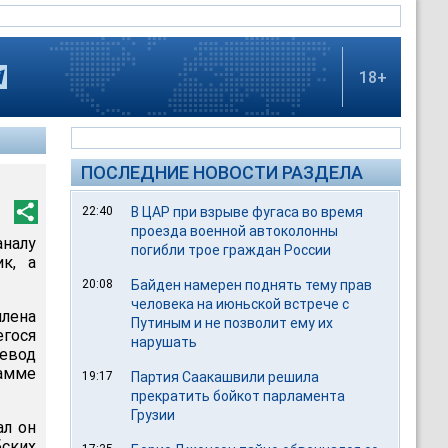
18+
ПОСЛЕДНИЕ НОВОСТИ РАЗДЕЛА
22:40
В ЦАР при взрыве фугаса во время
проезда военной автоколонны
налу
погибли трое граждан России
к, а
20:08
Байден намерен поднять тему прав
человека на июньской встрече с
лена
Путиным и не позволит ему их
егося
нарушать
евод
амме
19:17
Партия Саакашвили решила
прекратить бойкот парламента
Грузии
ал он
ских