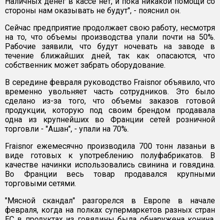
Наличных денег в кассе нет, и пока никакой помощи со
стороны нам оказывать не будут", - пояснил он.
Сейчас предприятие продолжает свою работу, несмотря
на то, что объемы производства упали почти на 50%.
Рабочие заявили, что будут ночевать на заводе в
течение ближайших дней, так как опасаются, что
собственник может забрать оборудование.
В середине февраля руководство Fraisnor объявило, что
временно увольняет часть сотрудников. Это было
сделано из-за того, что объемы заказов готовой
продукции, которую под своим брендом продавала
одна из крупнейших во Франции сетей розничной
торговли - "Ашан", - упали на 70%.
Fraisnor ежемесячно производила 700 тонн лазаньи в
виде готовых к употреблению полуфабрикатов. В
качестве начинки использовались свинина и говядина.
Во Франции весь товар продавался крупными
торговыми сетями.
"Мясной скандал" разгорелся в Европе в начале
февраля, когда на полках супермаркетов разных стран
ЕС в продуктах из говядины была обнаружена конина.