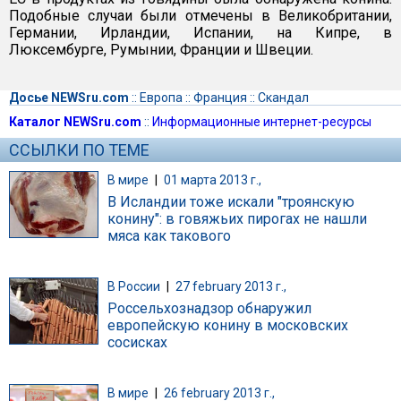
Подобные случаи были отмечены в Великобритании,
Германии, Ирландии, Испании, на Кипре, в
Люксембурге, Румынии, Франции и Швеции.
Досье NEWSru.com
::
Европа
::
Франция
::
Скандал
Каталог NEWSru.com
::
Информационные интернет-ресурсы
ССЫЛКИ ПО ТЕМЕ
В мире
|
01 марта 2013 г.,
В Исландии тоже искали "троянскую
конину": в говяжьих пирогах не нашли
мяса как такового
В России
|
27 february 2013 г.,
Россельхознадзор обнаружил
европейскую конину в московских
сосисках
В мире
|
26 february 2013 г.,