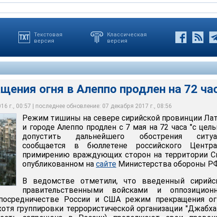
Текстовая
Классическая
версия
версия
ения огня в Алеппо продлен на 72 ча
6 г., 00:57 | последнее обновление: 07 декабря 2017 г., 08:56
Режим тишины на севере сирийской провинции Ла
огня в Алеппо продлен на 72 часа
и городе Алеппо продлен с 7 мая на 72 часа "с цел
допустить дальнейшего обострения ситуац
сообщается в бюллетене российского Центр
примирению враждующих сторон на территории С
опубликованном на
сайте
Министерства обороны РФ
В ведомстве отметили, что введенный сирийс
правительственными войсками и оппозицион
 посредничестве России и США режим прекращения ог
хотя группировки террористической организации "Джабха