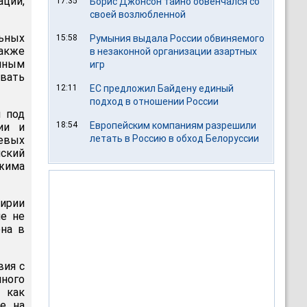
ции,
17:35
Борис Джонсон тайно обвенчался со
своей возлюбленной
льных
15:58
Румыния выдала России обвиняемого
также
в незаконной организации азартных
нным
игр
овать
12:11
ЕС предложил Байдену единый
подход в отношении России
я под
18:54
Европейским компаниям разрешили
ии и
летать в Россию в обход Белоруссии
евых
нский
ежима
Сирии
ие не
ена в
вия с
нного
 как
е на