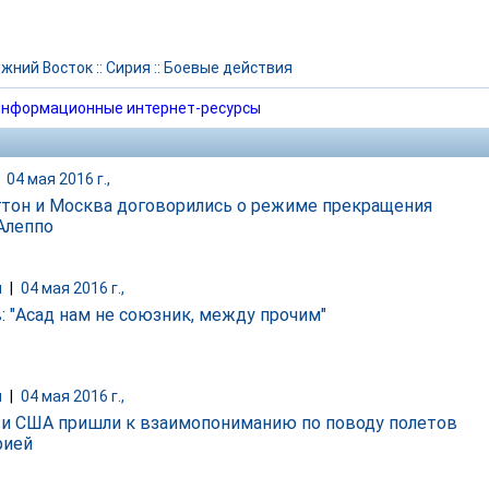
жний Восток
::
Сирия
::
Боевые действия
нформационные интернет-ресурсы
|
04 мая 2016 г.,
тон и Москва договорились о режиме прекращения
 Алеппо
и
|
04 мая 2016 г.,
: "Асад нам не союзник, между прочим"
и
|
04 мая 2016 г.,
 и США пришли к взаимопониманию по поводу полетов
рией