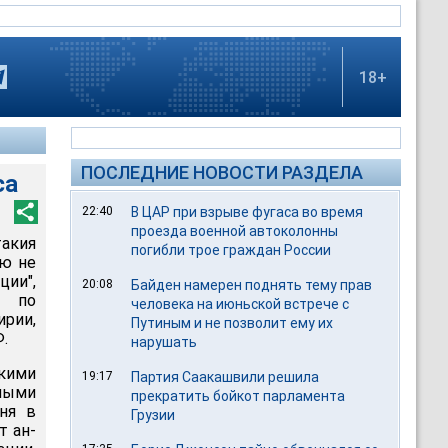
18+
ПОСЛЕДНИЕ НОВОСТИ РАЗДЕЛА
са
22:40
В ЦАР при взрыве фугаса во время
проезда военной автоколонны
такия
погибли трое граждан России
ью не
ии",
20:08
Байден намерен поднять тему прав
а по
человека на июньской встрече с
ирии,
Путиным и не позволит ему их
.
нарушать
кими
19:17
Партия Саакашвили решила
ными
прекратить бойкот парламента
ня в
Грузии
т ан-