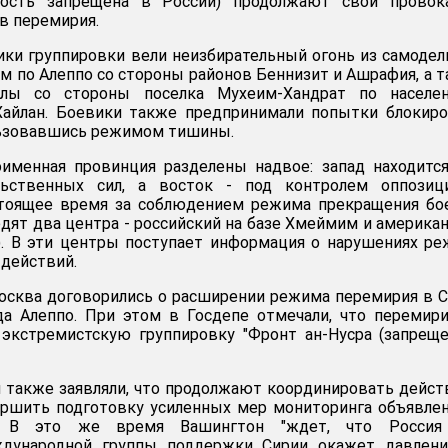
ность запрещена в России) продолжают свои провока
в перемирия.
ники группировки вели неизбирательный огонь из самоде
ем по Алеппо со стороны районов Беннизит и Ашрафия, а 
лы со стороны поселка Мухеим-Хандрат по населе
Хайлан. Боевики также предпринимали попытки блокир
льзовавшись режимом тишины.
оименная провинция разделены надвое: запад находитс
льственных сил, а восток - под контролем оппозиц
стоящее время за соблюдением режима прекращения бо
едят два центра - российский на базе Хмеймим и америка
). В эти центры поступает информация о нарушениях р
действий.
осква договорились о расширении режима перемирия в 
да Алеппо. При этом в Госдепе отмечали, что перемир
 экстремистскую группировку "Фронт ан-Нусра (запрещ
 также заявляли, что продолжают координировать дейст
ершить подготовку усиленных мер мониторинга объявле
". В это же время Вашингтон "ждет, что Россия
ждународной группы поддержки Сирии окажет давлени