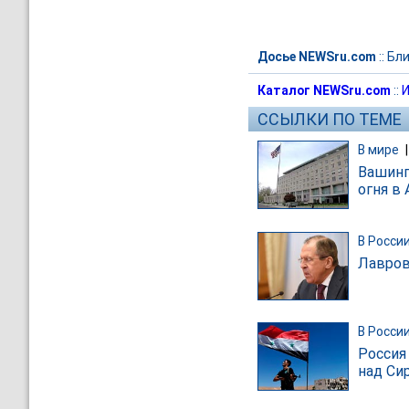
Досье NEWSru.com
::
Бли
Каталог NEWSru.com
::
И
ССЫЛКИ ПО ТЕМЕ
В мире
Вашинг
огня в
В Росси
Лавров
В Росси
Россия
над Си