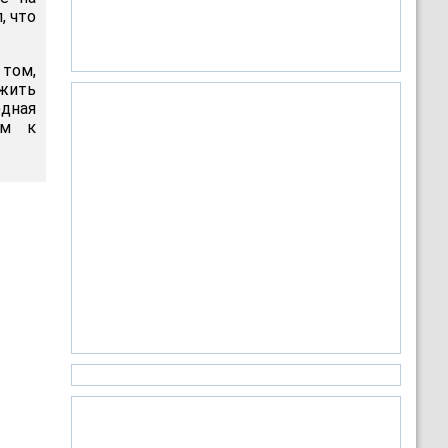
, что
 том,
ожить
юдная
ом к