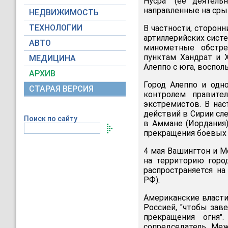
Нусра" (ее деятель
направленные на сры
НЕДВИЖИМОСТЬ
ТЕХНОЛОГИИ
В частности, сторон
артиллерийских сист
АВТО
минометные обстре
пунктам Хандрат и 
МЕДИЦИНА
Алеппо с юга, воспо
АРХИВ
Город Алеппо и одн
СТАРАЯ ВЕРСИЯ
контролем правите
экстремистов. В на
действий в Сирии сл
Поиск по сайту
в Аммане (Иордания
прекращения боевых 
4 мая Вашингтон и М
на территорию горо
распространяется на
РФ).
Американские власти
Россией, "чтобы зав
прекращения огня
сопредседатель Ме