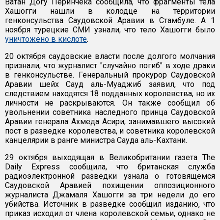
Ватан Догу Перинчека сообщила, что фрагменты тела
Хашогги нашли в колодце на территории
генконсульства Саудовской Аравии в Стамбуле. А 1
ноября турецкие СМИ узнали, что тело Хашогги было
уничтожено в кислоте
.
20 октября саудовские власти после долгого молчания
признали, что журналист "случайно погиб" в ходе драки
в генконсульстве. Генеральный прокурор Саудовской
Аравии шейх Сауд аль-Муаджиб заявил, что под
следствием находятся 18 подданных королевства, но их
личности не раскрываются. Он также сообщил об
увольнении советника наследного принца Саудовской
Аравии генерала Ахмеда Асири, занимавшего высокий
пост в разведке королевства, и советника королевской
канцелярии в ранге министра Сауда аль-Кахтани.
29 октября выходящая в Великобритании газета The
Daily Express сообщила, что британская служба
радиоэлектронной разведки узнала о готовящемся
Саудовской Аравией похищении оппозиционного
журналиста Джамаля Хашогги за три недели до его
убийства. Источник в разведке сообщил изданию, что
приказ исходил от члена королевской семьи, однако не