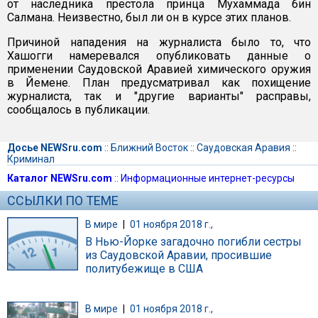
от наследника престола принца Мухаммада бин
Салмана. Неизвестно, был ли он в курсе этих планов.
Причиной нападения на журналиста было то, что
Хашогги намеревался опубликовать данные о
применении Саудовской Аравией химического оружия
в Йемене. План предусматривал как похищение
журналиста, так и "другие варианты" расправы,
сообщалось в публикации.
Досье NEWSru.com
::
Ближний Восток
::
Саудовская Аравия
::
Криминал
Каталог NEWSru.com
::
Информационные интернет-ресурсы
ССЫЛКИ ПО ТЕМЕ
В мире
|
01 ноября 2018 г.,
В Нью-Йорке загадочно погибли сестры
из Саудовской Аравии, просившие
политубежище в США
В мире
|
01 ноября 2018 г.,