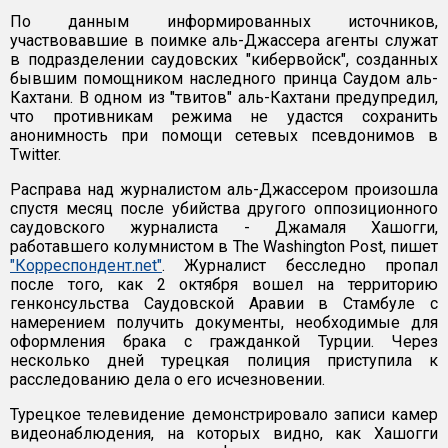
По данным информированных источников,
участвовавшие в поимке аль-Джассера агенты служат
в подразделении саудовских "кибервойск", созданных
бывшим помощником наследного принца Саудом аль-
Кахтани. В одном из "твитов" аль-Кахтани предупредил,
что противникам режима не удастся сохранить
анонимность при помощи сетевых псевдонимов в
Twitter.
Расправа над журналистом аль-Джассером произошла
спустя месяц после убийства другого оппозиционного
саудовского журналиста - Джамаля Хашогги,
работавшего колумнистом в The Washington Post, пишет
"Корреспондент.net"
. Журналист бесследно пропал
после того, как 2 октября вошел на территорию
генконсульства Саудовской Аравии в Стамбуле с
намерением получить документы, необходимые для
оформления брака с гражданкой Турции. Через
несколько дней турецкая полиция приступила к
расследованию дела о его исчезновении.
Турецкое телевидение демонстрировало записи камер
видеонаблюдения, на которых видно, как Хашогги