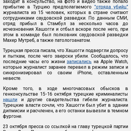
заходит в консульство, на фото и видео также попало
прибытие в Турцию предполагаемого
"отряда убийц"
журналиста из 15 человек, которых в стране считают
сотрудниками саудовской разведки. По данным СМИ,
отряд прибыл в Стамбул за несколько часов до
исчезновения Хашогги и отбыл вскоре после него, при
этом в команде был полковник саудовской разведки
Махер Мутреб, а также патологоанатом.
Турецкая пресса писала, что Хашогги подвергли допросу
и пыткам, после чего зверски убили. Сообщалось, что
последние часы его жизни
записались
на Apple Watch,
которые журналист заранее перевел в режим записи и
синхронизировал со своим iPhone, оставленным
невесте.
Кроме того, в ходе многочасовых обысков в
генконсульстве 15-16 октября турецкие криминалисты
нашли
и другие свидетельства гибели журналиста.
Турецкие власти сочли, что Хашогги был убит в здании
дипмисии и расчленен, а его останки вывезли в темном
фургоне.
23 октября пресса со ссылкой на главу турецкой партии