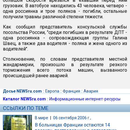
большой скорости врезался в ехавший перед ним
грузовик. В автобусе находились 43 человека, четверо -
одна россиянка и трое поляков - погибли, остальные
получили травмы различной степени тяжести.
Как сообщил представитель консульской службы
посольства России, "среди погибших в результате ДПТ -
одна россиянка - сопровождающая группы Галина
Швец, а также два водителя - поляка и жена одного из
водителей".
Столкновение, по словам представителя местной
жандармерии, произошло в результате резкого
торможения всего потока машин, вызванного
происшедшей ранее аварией.
Досье NEWSru.com
::
Европа
::
Франция
::
Авария
Каталог NEWSru.com
::
Информационные интернет-ресурсы
ССЫЛКИ ПО ТЕМЕ
В мире
|
06 сентября 2006 г.,
В больницах Франции остаются 14