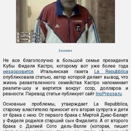
Euronews
Не все благополучно в большой семье президента
Кубы Фиделя Кастро, которому вот уже более года
нездоровится
. Итальянская газета
La Repubblica
опубликовала статью, автор которой делает вывод, что
жизнь разветвленного семейства Кастро напоминает
реалити-шоу и вертится вокруг ссор, долларов и
ревности. Перевод статьи публикует сайт
InoPressa.ru
.
Основные проблемы, утверждает La Repubblica,
старому властителю приносит его вторая супруга и дети
от брака с нею. От первого брака с Миртой Диас-Баларт
у Фиделя родился старший сын Фиделито. А от второго
брака с Далией Сото дель-Валле (которая, пишет