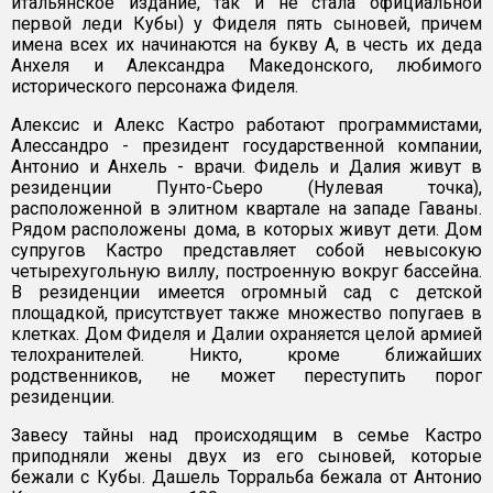
итальянское издание, так и не стала официальной
первой леди Кубы) у Фиделя пять сыновей, причем
имена всех их начинаются на букву А, в честь их деда
Анхеля и Александра Македонского, любимого
исторического персонажа Фиделя.
Алексис и Алекс Кастро работают программистами,
Алессандро - президент государственной компании,
Антонио и Анхель - врачи. Фидель и Далия живут в
резиденции Пунто-Сьеро (Нулевая точка),
расположенной в элитном квартале на западе Гаваны.
Рядом расположены дома, в которых живут дети. Дом
супругов Кастро представляет собой невысокую
четырехугольную виллу, построенную вокруг бассейна.
В резиденции имеется огромный сад с детской
площадкой, присутствует также множество попугаев в
клетках. Дом Фиделя и Далии охраняется целой армией
телохранителей. Никто, кроме ближайших
родственников, не может переступить порог
резиденции.
Завесу тайны над происходящим в семье Кастро
приподняли жены двух из его сыновей, которые
бежали с Кубы. Дашель Торральба бежала от Антонио