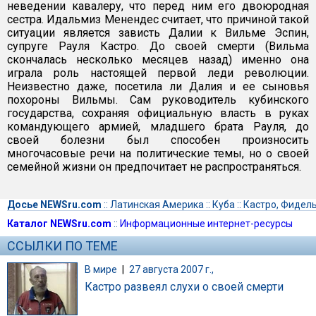
неведении кавалеру, что перед ним его двоюродная
сестра. Идальмиз Менендес считает, что причиной такой
ситуации является зависть Далии к Вильме Эспин,
супруге Рауля Кастро. До своей смерти (Вильма
скончалась несколько месяцев назад) именно она
играла роль настоящей первой леди революции.
Неизвестно даже, посетила ли Далия и ее сыновья
похороны Вильмы. Сам руководитель кубинского
государства, сохраняя официальную власть в руках
командующего армией, младшего брата Рауля, до
своей болезни был способен произносить
многочасовые речи на политические темы, но о своей
семейной жизни он предпочитает не распространяться.
Досье NEWSru.com
::
Латинская Америка
::
Куба
::
Кастро, Фидел
Каталог NEWSru.com
::
Информационные интернет-ресурсы
ССЫЛКИ ПО ТЕМЕ
В мире
|
27 августа 2007 г.,
Кастро развеял слухи о своей смерти