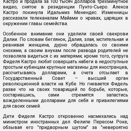
Кастро и продала за 100 тысяч долларов трехминутное
видео, снятое в резиденции Пунто-Сьеро. Алекса
Кастро покинула Идальмиз Менендес. Изменницы
рассказали телеканалам Майами о нравах, царящих в
окружении главы семейства.
Особенное внимание они уделили своей свекрови
Далии. По словам беглянок, Далия, злая, мстительная и
ревнивая женщина, дурно обращалась со своими
снохами, а своим внукам после развода родителей не
позволяла видеться с их матерями; кроме того, супруга
Фиделя Кастро любит совершать набеги в недоступные
простым кубинцам крупные магазины для иностранцев,
рассчитываясь долларами, а счета отсылает в
Государственный Совет – высший орган
революционной власти на Кубе. Но гневается Фидель
разве что на своих товарищей по борьбе, которые,
состарившись, сами стремятся запастись
вожделенными долларами для себя и привилегиями
для своих семей.
Дети Фиделя Кастро откровенно насмехались над
министром иностранных дел Фелипе Пересом Роке,
обзывая его "придворным шутом" за "невероятно