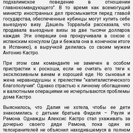
подхалимское поведение в отношении
главнокомандующего". В то время как всемогущий
министр иностранных дел пресмыкается перед главой
государства, обеспеченные кубинцы могут купить себе
выездную визу. Дашель Торральба рассказала, что
продавала выездные визы за две тысячи долларов
каждая. Эти операции она прокручивала в союзе с
испанским консулом (да и бежала она в конечном итоге
в Испанию), а выручкой делилась со своим мужем
Антонио Кастро.
При этом сам команданте не замечен в особом
пристрастии к роскоши, если не считать его тяги к
эксклюзивным винам и хорошей еде. Но сыновья и
жена неравнодушны к прелестям "капиталистического
благополучия". Однако страстью к личному обогащению
и валютными операциями не исчерпываются проблемы
дома Кастро.
Выяснилось, что Далия не хотела, чтобы ее дети
знакомились с детьми братьев Фиделя – Рауля и
Рамона. Однажды Алексис Кастро стал ухаживать за
дочерью своего дяди Рамона, пока один из
телохранителей не объяснил находившемуся в полном