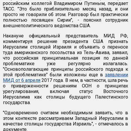
российским коллегой Владимиром Путиным, передает
ТАСС. "Это было приблизительно месяц назад, и они
просто не говорили об этом. Разговор был практически
полностью посвящен Сирии", - пояснил сотрудник
внешнеполитического ведомства США.
Накануне официальный представитель МИД РФ,
комментируя решение президента США признать
Иерусалим столицей Израиля и объявить о переносе
туда американского посольства из Тель-Авива, заявил,
что российская принципиальная позиция по данной
проблематике уже регулярно излагалась.
"Основополагающие принципы российского подхода к
этой проблематике" были изложены еще в
заявлении
МИД от 6 апреля
2017 года. В нем, в частности, шла речь
о приверженности решениям ООН о принципах
урегулирования, включая статус Восточного
Иерусалима как столицы будущего Палестинского
государства.
"Одновременно считаем необходимым заявить, что в
этом контексте рассматриваем Западный Иерусалим в
качестве столицы государства Израиль", - отмечалось в
документе.