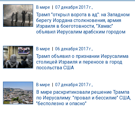
В мире
|
07 декабря 2017 г.,
Трамп "открыл ворота в ад": на Западном
берегу Иордана столкновения, армия
Израиля в боеготовности, "Хамас"
объявил Иерусалим арабским городом
В мире
|
06 декабря 2017 г.,
Трамп объявил о признании Иерусалима
столицей Израиля и переносе в город
посольства США
В мире
|
07 декабря 2017 г.,
В мире раскритиковали решение Трампа
по Иерусалиму: "провал и бессилие" США,
"бесполезно и опасно"