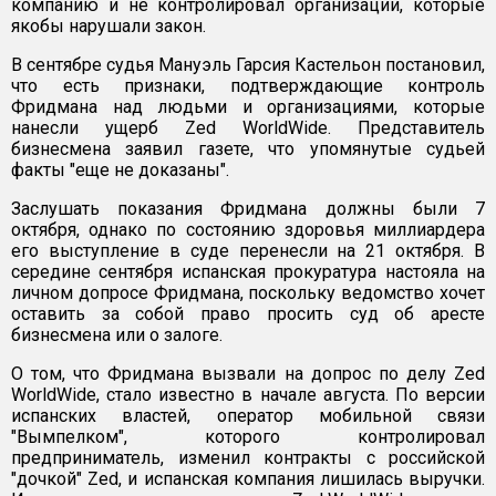
компанию и не контролировал организации, которые
якобы нарушали закон.
В сентябре судья Мануэль Гарсия Кастельон постановил,
что есть признаки, подтверждающие контроль
Фридмана над людьми и организациями, которые
нанесли ущерб Zed WorldWide. Представитель
бизнесмена заявил газете, что упомянутые судьей
факты "еще не доказаны".
Заслушать показания Фридмана должны были 7
октября, однако по состоянию здоровья миллиардера
его выступление в суде перенесли на 21 октября. В
середине сентября испанская прокуратура настояла на
личном допросе Фридмана, поскольку ведомство хочет
оставить за собой право просить суд об аресте
бизнесмена или о залоге.
О том, что Фридмана вызвали на допрос по делу Zed
WorldWide, стало известно в начале августа. По версии
испанских властей, оператор мобильной связи
"Вымпелком", которого контролировал
предприниматель, изменил контракты с российской
"дочкой" Zed, и испанская компания лишилась выручки.