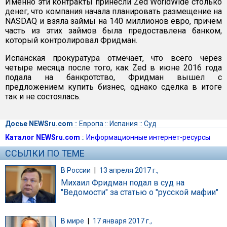
Именно эти контракты принесли Zed WorldWide столько
денег, что компания начала планировать размещение на
NASDAQ и взяла займы на 140 миллионов евро, причем
часть из этих займов была предоставлена банком,
который контролировал Фридман.
Испанская прокуратура отмечает, что всего через
четыре месяца после того, как Zed в июне 2016 года
подала на банкротство, Фридман вышел с
предложением купить бизнес, однако сделка в итоге
так и не состоялась.
Досье NEWSru.com
::
Европа
::
Испания
::
Суд
Каталог NEWSru.com
::
Информационные интернет-ресурсы
ССЫЛКИ ПО ТЕМЕ
В России
|
13 апреля 2017 г.,
Михаил Фридман подал в суд на
"Ведомости" за статью о "русской мафии"
В мире
|
17 января 2017 г.,