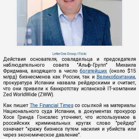
LetterOne Group / Flickr
Действия основателя, совладельца и председателя
наблюдательного совета "Альф-Групп" Михаила
Фридмана, входящего в число
богатейших
(около $15
млрд) бизнесменов как России, так и
Великобритании
,
прокуратура Испании назвала рейдерскими и считает,
что они привели к банкротству испанской IT-компании
Zed WorldWide (ZWW).
Как пишет
The Financial Times
со ссылкой на материалы
Национального суда Испании, в документах прокурор
Хосе Гринда Гонсалес уточняет, что используемое в
российских криминальных кругах слово "рейдер"
означает "кражу бизнеса путем насилия и убийств или
через экономическое давление".