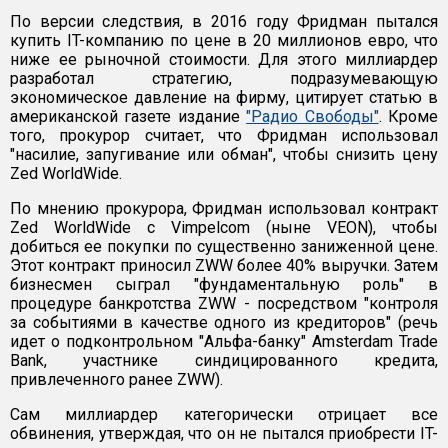
По версии следствия, в 2016 году Фридман пытался
купить IT-компанию по цене в 20 миллионов евро, что
ниже ее рыночной стоимости. Для этого миллиардер
разработал стратегию, подразумевающую
экономическое давление на фирму, цитирует статью в
американской газете издание
"Радио Свободы"
. Кроме
того, прокурор считает, что Фридман использовал
"насилие, запугивание или обман", чтобы снизить цену
Zed WorldWide.
По мнению прокурора, Фридман использовал контракт
Zed WorldWide с Vimpelcom (ныне VEON), чтобы
добиться ее покупки по существенно заниженной цене.
Этот контракт приносил ZWW более 40% выручки. Затем
бизнесмен сыграл "фундаментальную роль" в
процедуре банкротства ZWW - посредством "контроля
за событиями в качестве одного из кредиторов" (речь
идет о подконтрольном "Альфа-банку" Amsterdam Trade
Bank, участнике синдицированного кредита,
привлеченного ранее ZWW).
Сам миллиардер категорически отрицает все
обвинения, утверждая, что он не пытался приобрести IT-