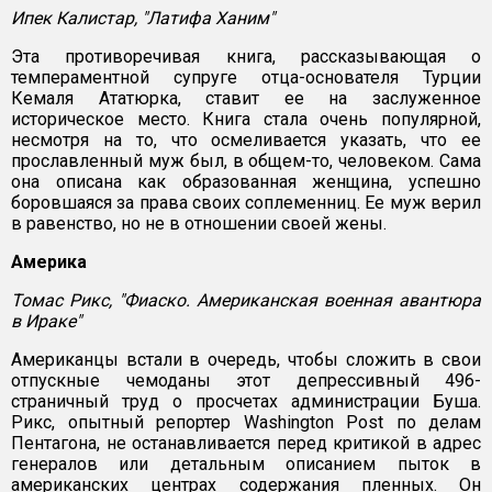
Ипек Калистар, "Латифа Ханим"
Эта противоречивая книга, рассказывающая о
темпераментной супруге отца-основателя Турции
Кемаля Ататюрка, ставит ее на заслуженное
историческое место. Книга стала очень популярной,
несмотря на то, что осмеливается указать, что ее
прославленный муж был, в общем-то, человеком. Сама
она описана как образованная женщина, успешно
боровшаяся за права своих соплеменниц. Ее муж верил
в равенство, но не в отношении своей жены.
Америка
Томас Рикс, "Фиаско. Американская военная авантюра
в Ираке"
Американцы встали в очередь, чтобы сложить в свои
отпускные чемоданы этот депрессивный 496-
страничный труд о просчетах администрации Буша.
Рикс, опытный репортер Washington Post по делам
Пентагона, не останавливается перед критикой в адрес
генералов или детальным описанием пыток в
американских центрах содержания пленных. Он