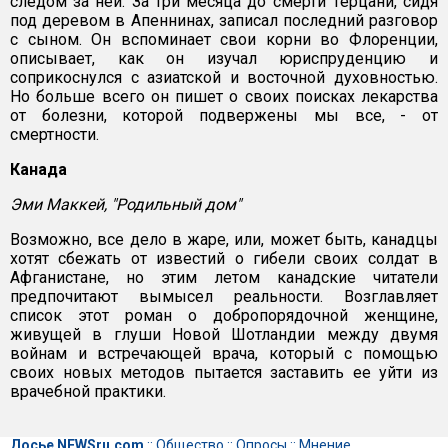
следом за ней. За три месяца до смерти Терцани, сидя
под деревом в Апеннинах, записал последний разговор
с сыном. Он вспоминает свои корни во Флоренции,
описывает, как он изучал юриспруденцию и
соприкоснулся с азиатской и восточной духовностью.
Но больше всего он пишет о своих поисках лекарства
от болезни, которой подвержены мы все, - от
смертности.
Канада
Эми Маккей, "Родильный дом"
Возможно, все дело в жаре, или, может быть, канадцы
хотят сбежать от известий о гибели своих солдат в
Афганистане, но этим летом канадские читатели
предпочитают вымысел реальности. Возглавляет
список этот роман о добропорядочной женщине,
живущей в глуши Новой Шотландии между двумя
войнам и встречающей врача, который с помощью
своих новых методов пытается заставить ее уйти из
врачебной практики.
Досье NEWSru.com
::
Общество
::
Опросы
::
Мнение