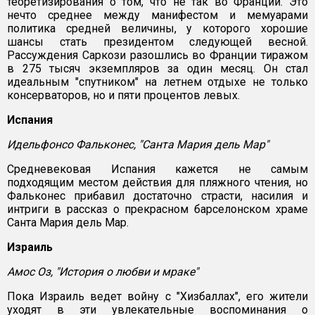
теоретизирования о том, что не так во Франции. Это
нечто среднее между манифестом и мемуарами
политика средней величины, у которого хорошие
шансы стать президентом следующей весной.
Рассуждения Саркози разошлись во Франции тиражом
в 275 тысяч экземпляров за один месяц. Он стал
идеальным "спутником" на летнем отдыхе не только
консерваторов, но и пяти процентов левых.
Испания
Идельфонсо Фальконес, "Санта Мария дель Мар"
Средневековая Испания кажется не самым
подходящим местом действия для пляжного чтения, но
Фальконес прибавил достаточно страсти, насилия и
интриги в рассказ о прекрасном барселонском храме
Санта Мария дель Мар.
Израиль
Амос Оз, "История о любви и мраке"
Пока Израиль ведет войну с "Хизбаллах", его жители
уходят в эти увлекательные воспоминания о