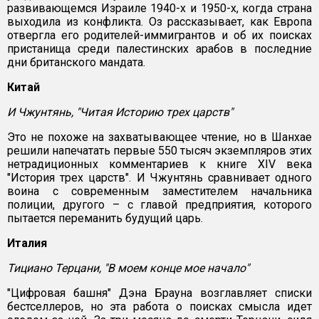
развивающемся Израиле 1940-х и 1950-х, когда страна
выходила из конфликта. Оз рассказывает, как Европа
отвергла его родителей-иммигрантов и об их поисках
пристанища среди палестинских арабов в последние
дни британского мандата.
Китай
И Чжунтянь, "Читая Историю трех царств"
Это не похоже на захватывающее чтение, но в Шанхае
решили напечатать первые 550 тысяч экземпляров этих
нетрадиционных комментариев к книге XIV века
"История трех царств". И Чжунтянь сравнивает одного
воина с современным заместителем начальника
полиции, другого – с главой предприятия, которого
пытается переманить будущий царь.
Италия
Тициано Терцани, "В моем конце мое начало"
"Цифровая башня" Дэна Брауна возглавляет списки
бестселлеров, но эта работа о поисках смысла идет