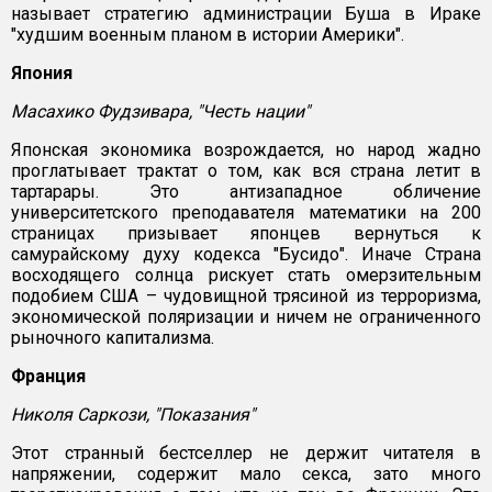
называет стратегию администрации Буша в Ираке
"худшим военным планом в истории Америки".
Япония
Масахико Фудзивара, "Честь нации"
Японская экономика возрождается, но народ жадно
проглатывает трактат о том, как вся страна летит в
тартарары. Это антизападное обличение
университетского преподавателя математики на 200
страницах призывает японцев вернуться к
самурайскому духу кодекса "Бусидо". Иначе Страна
восходящего солнца рискует стать омерзительным
подобием США – чудовищной трясиной из терроризма,
экономической поляризации и ничем не ограниченного
рыночного капитализма.
Франция
Николя Саркози, "Показания"
Этот странный бестселлер не держит читателя в
напряжении, содержит мало секса, зато много