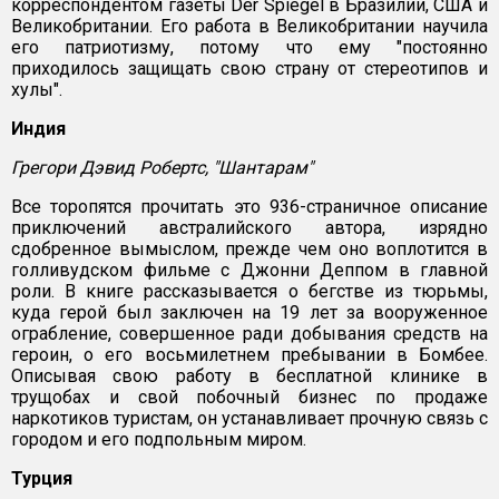
корреспондентом газеты Der Spiegel в Бразилии, США и
Великобритании. Его работа в Великобритании научила
его патриотизму, потому что ему "постоянно
приходилось защищать свою страну от стереотипов и
хулы".
Индия
Грегори Дэвид Робертс, "Шантарам"
Все торопятся прочитать это 936-страничное описание
приключений австралийского автора, изрядно
сдобренное вымыслом, прежде чем оно воплотится в
голливудском фильме с Джонни Деппом в главной
роли. В книге рассказывается о бегстве из тюрьмы,
куда герой был заключен на 19 лет за вооруженное
ограбление, совершенное ради добывания средств на
героин, о его восьмилетнем пребывании в Бомбее.
Описывая свою работу в бесплатной клинике в
трущобах и свой побочный бизнес по продаже
наркотиков туристам, он устанавливает прочную связь с
городом и его подпольным миром.
Турция