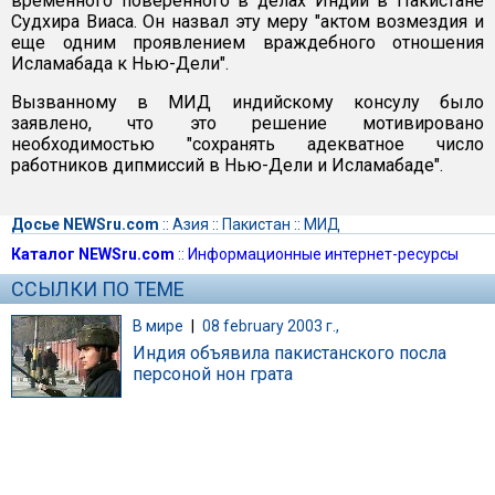
временного поверенного в делах Индии в Пакистане
Судхира Виаса. Он назвал эту меру "актом возмездия и
еще одним проявлением враждебного отношения
Исламабада к Нью-Дели".
Вызванному в МИД индийскому консулу было
заявлено, что это решение мотивировано
необходимостью "сохранять адекватное число
работников дипмиссий в Нью-Дели и Исламабаде".
Досье NEWSru.com
::
Азия
::
Пакистан
::
МИД
Каталог NEWSru.com
::
Информационные интернет-ресурсы
ССЫЛКИ ПО ТЕМЕ
В мире
|
08 february 2003 г.,
Индия объявила пакистанского посла
персоной нон грата