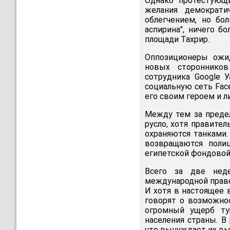
Однако протестующи
желания демократи
облегчением, но бо
аспирина", ничего б
площади Тахрир.
Оппозиционеры ожи
новых сторонников
сотрудника Google У
социальную сеть Fac
его своим героем и л
Между тем за преде
русло, хотя правите
охраняются танками.
возвращаются поли
египетской фондовой
Всего за две нед
международной право
И хотя в настоящее
говорят о возможно
огромный ущерб ту
населения страны. В
что вынуждает их вы