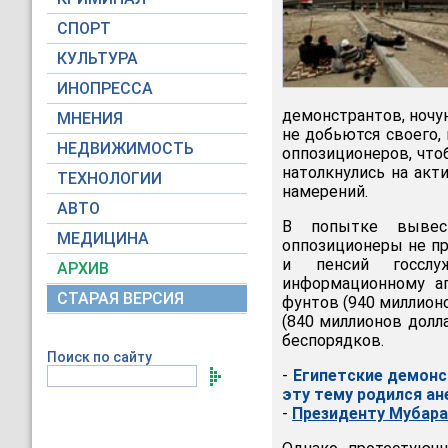
СПОРТ
КУЛЬТУРА
ИНОПРЕССА
демонстрантов, ночую
МНЕНИЯ
не добьются своего,
НЕДВИЖИМОСТЬ
оппозиционеров, что
натолкнулись на акт
ТЕХНОЛОГИИ
намерений.
АВТО
В попытке вывест
МЕДИЦИНА
оппозиционеры не пр
и пенсий госслу
АРХИВ
информационному аг
СТАРАЯ ВЕРСИЯ
фунтов (940 миллионо
(840 миллионов долл
беспорядков.
Поиск по сайту
-
Египетские демонс
эту тему родился а
-
Президенту Мубара