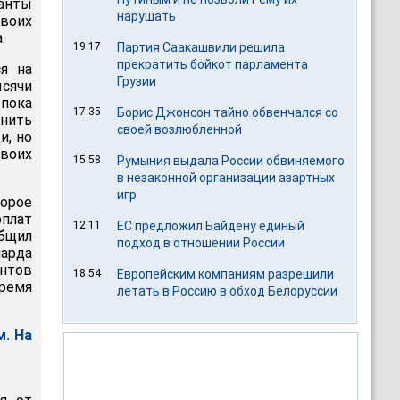
танты
нарушать
воих
.
19:17
Партия Саакашвили решила
прекратить бойкот парламента
я на
Грузии
сячи
 пока
17:35
Борис Джонсон тайно обвенчался со
снить
своей возлюбленной
и, но
своих
15:58
Румыния выдала России обвиняемого
в незаконной организации азартных
игр
орое
рплат
12:11
ЕС предложил Байдену единый
бщил
подход в отношении России
арда
унтов
18:54
Европейским компаниям разрешили
время
летать в Россию в обход Белоруссии
м. На