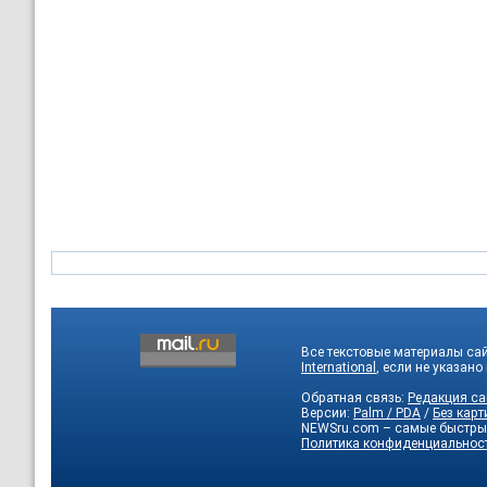
Все текстовые материалы са
International
, если не указано
Обратная связь:
Редакция са
Версии:
Palm / PDA
/
Без карт
NEWSru.com – самые быстры
Политика конфиденциальнос