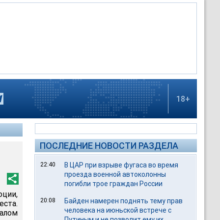
18+
ПОСЛЕДНИЕ НОВОСТИ РАЗДЕЛА
22:40
В ЦАР при взрыве фугаса во время
проезда военной автоколонны
погибли трое граждан России
юции,
20:08
Байден намерен поднять тему прав
еста.
человека на июньской встрече с
алом
Путиным и не позволит ему их