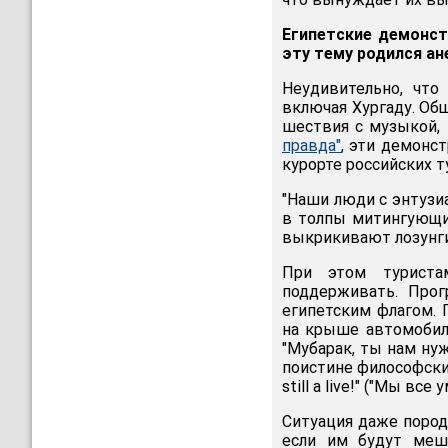
Египетские демонст
эту тему родился а
Неудивительно, что
включая Хургаду. Об
шествия с музыкой, 
правда"
, эти демонс
курорте российских т
"Наши люди с энтузи
в толпы митингующи
выкрикивают лозунги"
При этом туриста
поддерживать. Прог
египетским флагом.
на крыше автомобиля
"Мубарак, ты нам нуж
поистине философским
still a live!" ("Мы вс
Ситуация даже пород
если им будут меш