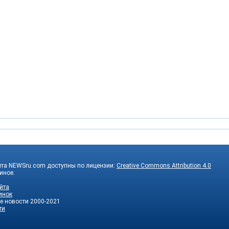
йта NEWSru.com доступны по лицензии:
Creative Commons Attribution 4.0
 иное.
йта
инок
е новости
2000-2021
ти