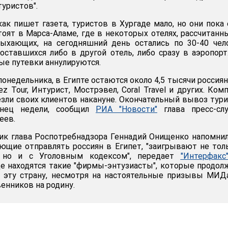
туристов".
ак пишет газета, туристов в Хургаде мало, но они пока 
тоят в Марса-Аламе, где в некоторых отелях, рассчитанн
дыхающих, на сегодняшний день остались по 30-40 чел
ставшихся либо в другой отель, либо сразу в аэропорт
ые путевки аннулируются.
онедельника, в Египте остаются около 4,5 тысячи россиян
 Tour, Интурист, Мострэвел, Coral Travel и других. Ком
везли своих клиентов накануне. Окончательный вывоз тур
онец недели, сообщил
РИА "Новости"
глава пресс-сл
еев.
к глава Роспотребнадзора Геннадий Онищенко напомнил
щие отправлять россиян в Египет, "заигрывают не тол
 но и с Уголовным кодексом", передает
"Интерфакс
ще находятся такие "фирмы-энтузиасты", которые продо
в эту страну, несмотря на настоятельные призывы МИ
енников на родину.