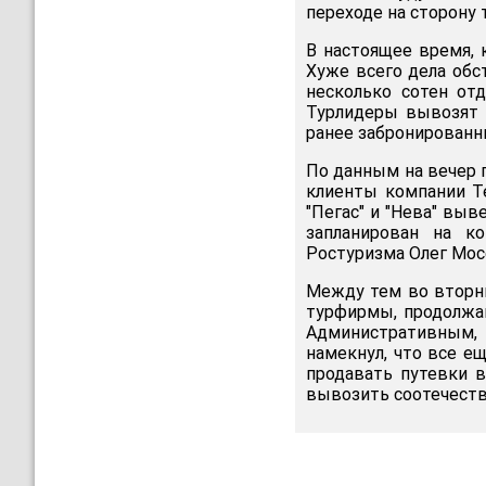
переходе на сторону 
В настоящее время, к
Хуже всего дела обс
несколько сотен от
Турлидеры вывозят о
ранее забронированн
По данным на вечер п
клиенты компании Tez
"Пегас" и "Нева" вы
запланирован на к
Ростуризма Олег Мос
Между тем во вторни
турфирмы, продолжаю
Административным,
намекнул, что все е
продавать путевки 
вывозить соотечеств