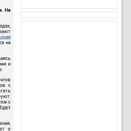
м. На
дах,
ивают
ьская
ся на
ваясь
ами и
е.
нгов
ов с
ыгать
руют:
гом с
Egipt
ения,
ет о