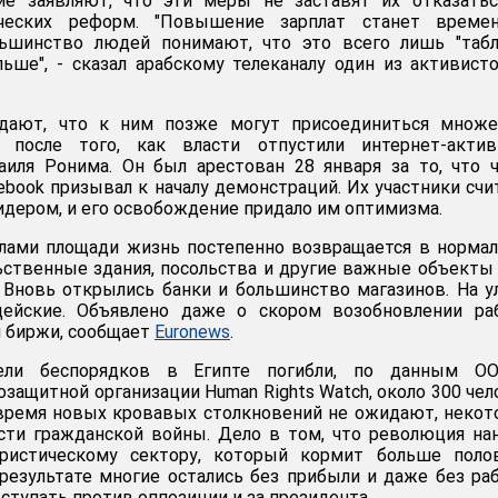
е заявляют, что эти меры не заставят их отказатьс
ческих реформ. "Повышение зарплат станет време
льшинство людей понимают, что это всего лишь "табл
ольше", - сказал арабскому телеканалу один из активист
дают, что к ним позже могут присоединиться множе
 после того, как власти отпустили интернет-активи
аиля Ронима. Он был арестован 28 января за то, что 
ebook призывал к началу демонстраций. Их участники сч
идером, и его освобождение придало им оптимизма.
лами площади жизнь постепенно возвращается в норма
льственные здания, посольства и другие важные объекты
 Вновь открылись банки и большинство магазинов. На 
цейские. Объявлено даже о скором возобновлении ра
 биржи, сообщает
Euronews
.
ели беспорядков в Египте погибли, по данным О
защитной организации Human Rights Watch, около 300 чел
 время новых кровавых столкновений не ожидают, неко
сти гражданской войны. Дело в том, что революция на
ристическому сектору, который кормит больше поло
 результате многие остались без прибыли и даже без ра
ступать против оппозиции и за президента.