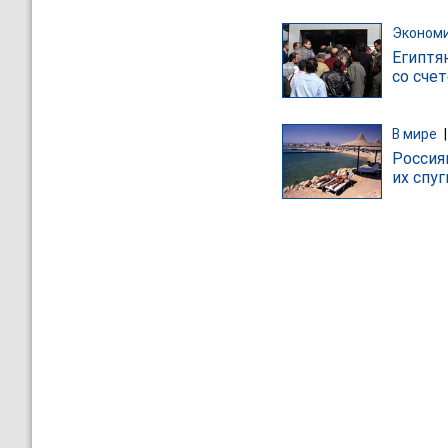
Эконом
Египтя
со сче
В мире
Россия
их спу