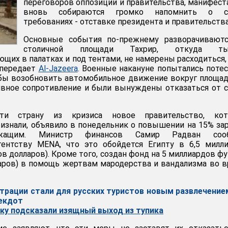
переговоров оппозиции и правительства, манифес
вновь собираются громко напомнить о с
требованиях - отставке президента и правительства
Основные события по-прежнему разворачиваютс
столичной площади Тахрир, откуда ты
щих в палатках и под тентами, не намерены расходиться,
 передает
Al-Jazeera
. Военные накануне попытались поте
бы возобновить автомобильное движение вокруг площад
ивное сопротивление и были вынуждены отказаться от 
и страну из кризиса новое правительство, кот
изнали, объявило в понедельник о повышении на 15% за
жащим. Министр финансов Самир Радван соо
ентству MENA, что это обойдется Египту в 6,5 милли
в долларов). Кроме того, создан фонд на 5 миллиардов ф
аров) в помощь жертвам мародерства и вандализма во 
трации стали для русских туристов новым развлечение
некдот
ку подсказали изящный выход из тупика