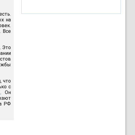
есть.
ых на
овек.
. Все
. Это
пании
истов
ужбы
, что
ько с
"
. Он
лжают
Да РФ