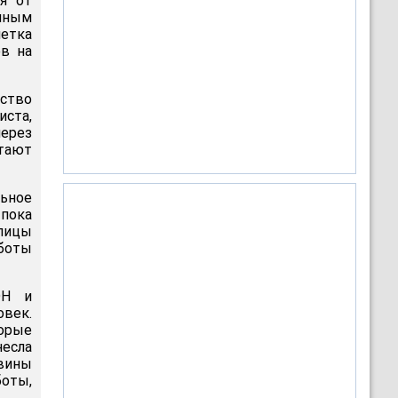
я от
нным
етка
ов на
ство
ста,
через
итают
льное
 пока
улицы
боты
ОН и
овек.
торые
несла
вины
боты,