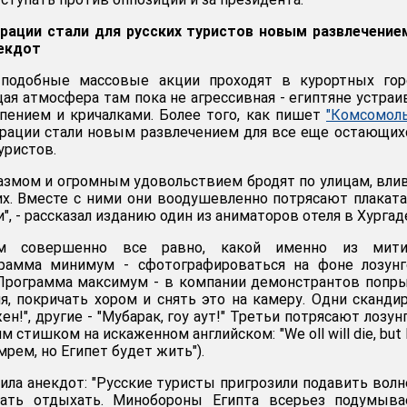
рации стали для русских туристов новым развлечение
некдот
 подобные массовые акции проходят в курортных горо
щая атмосфера там пока не агрессивная - египтяне устра
пением и кричалками. Более того, как пишет
"Комсомол
трации стали новым развлечением для все еще остающих
уристов.
азмом и огромным удовольствием бродят по улицам, вли
х. Вместе с ними они воодушевленно потрясают плакат
, - рассказал изданию один из аниматоров отеля в Хургад
м совершенно все равно, какой именно из мити
рамма минимум - сфотографироваться на фоне лозунг
 Программа максимум - в компании демонстрантов попр
, покричать хором и снять это на камеру. Одни сканди
ен!", другие - "Мубарак, гоу аут!" Третьи потрясают лозун
 стишком на искаженном английском: "We oll will die, but 
е умрем, но Египет будет жить").
ила анекдот: "Русские туристы пригрозили подавить волн
ать отдыхать. Минобороны Египта всерьез подумыва