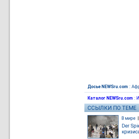
Досье NEWSru.com
::
Аф
Каталог NEWSru.com
::
И
ССЫЛКИ ПО ТЕМЕ
В мире
Der Sp
кризис