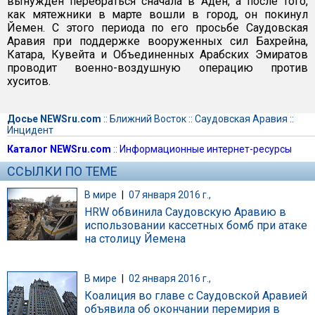
вынужден перебраться сначала в Аден, а после того,
как мятежники в марте вошли в город, он покинул
Йемен. С этого периода по его просьбе Саудовская
Аравия при поддержке вооруженных сил Бахрейна,
Катара, Кувейта и Объединенных Арабских Эмиратов
проводит военно-воздушную операцию против
хуситов.
Досье NEWSru.com
::
Ближний Восток
::
Саудовская Аравия
::
Инцидент
Каталог NEWSru.com
::
Информационные интернет-ресурсы
ССЫЛКИ ПО ТЕМЕ
В мире
|
07 января 2016 г.,
HRW обвинила Саудовскую Аравию в
использовании кассетных бомб при атаке
на столицу Йемена
В мире
|
02 января 2016 г.,
Коалиция во главе с Саудовской Аравией
объявила об окончании перемирия в