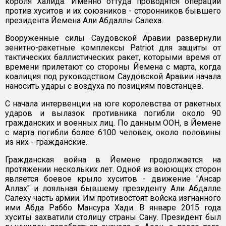
короля Халида. Именно оттуда проводятся операции
против хуситов и их союзников - сторонников бывшего
президента Йемена Али Абдаллы Салеха.
Вооруженные силы Саудовской Аравии развернули
зенитно-ракетные комплексы Patriot для защиты от
тактических баллистических ракет, которыми время от
времени прилетают со стороны Йемена с марта, когда
коалиция под руководством Саудовской Аравии начала
наносить удары с воздуха по позициям повстанцев.
С начала интервенции на юге королевства от ракетных
ударов и вылазок противника погибли около 90
гражданских и военных лиц. По данным ООН, в Йемене
с марта погибли более 6100 человек, около половины
из них - гражданские.
Гражданская война в Йемене продолжается на
протяжении нескольких лет. Одной из воюющих сторон
является боевое крыло хуситов - движение "Ансар
Аллах" и лояльная бывшему президенту Али Абдалле
Салеху часть армии. Им противостоят войска изгнанного
ими Абда Раббо Мансура Хади. В январе 2015 года
хуситы захватили столицу страны Сану. Президент был