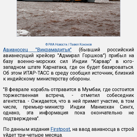
© РИА Новости / Павел Кононов
Авианосец "Викрамадитья"
(бывший российский
авианесущий крейсер "Адмирал Горшков") прибыл на
базу военно-морских сил Индии "Карвар" в юго-
западном штате Карнатака, где он будет базироваться.
Об этом ИТАР-ТАСС в среду сообщил источник, близкий
к индийскому министерству обороны.
"В феврале корабль отправится в Мумбаи, где состоится
торжественная встреча, - отметил собеседник
агентства. - Ожидается, что в ней примет участие, в том
числе, премьер-министр Индии Манмохан Сингх,
однако, эта информация пока окончательно не
подтверждена".
По данным издания
Firstpost
, на ввод авианосца в строй
уйдет три-четыре месяца.