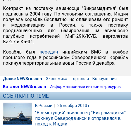
Контракт на поставку авианосца "Викрамадитья" был
подписан в 2004 году. По условиям соглашения, Индия
получала корабль бесплатно, но оплачивала его ремонт
и модернизацию в России, а также поставку
предназначенных для базирования на авианосце
палубных истребителей МиГ-29К/КУБ, вертолетов
Ка-27 и Ка-31.
Корабль был
передан
индийским ВМС в ноябре
прошлого года в российском Северодвинске. Корабль
покинул территориальные воды России 9 декабря.
Досье NEWSru.com
::
Экономика
::
Торговля
::
Вооружения
Каталог NEWSru.com
::
Информационные интернет-ресурсы
ССЫЛКИ ПО ТЕМЕ
В России
|
26 ноября 2013 г.,
"Всемогущий" авианосец "Викрамадитья"
покинул Северодвинск и отправился в
поход к Индии