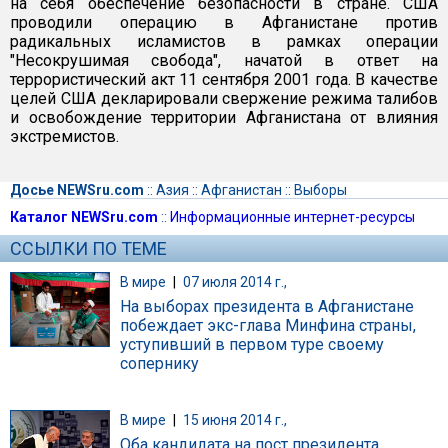
на себя обеспечение безопасности в стране. США
проводили операцию в Афганистане против
радикальных исламистов в рамках операции
"Несокрушимая свобода", начатой в ответ на
террористический акт 11 сентября 2001 года. В качестве
целей США декларировали свержение режима талибов
и освобождение территории Афганистана от влияния
экстремистов.
Досье NEWSru.com
::
Азия
::
Афганистан
::
Выборы
Каталог NEWSru.com
::
Информационные интернет-ресурсы
ССЫЛКИ ПО ТЕМЕ
В мире
|
07 июля 2014 г.,
На выборах президента в Афганистане
побеждает экс-глава Минфина страны,
уступивший в первом туре своему
сопернику
В мире
|
15 июня 2014 г.,
Оба кандидата на пост президента