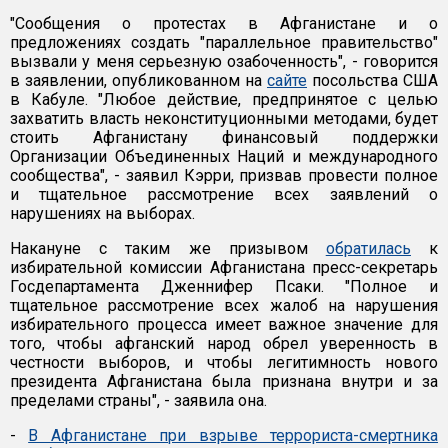
"Сообщения о протестах в Афганистане и о
предложениях создать "параллельное правительство"
вызвали у меня серьезную озабоченность", - говорится
в заявлении, опубликованном на
сайте
посольства США
в Кабуле. "Любое действие, предпринятое с целью
захватить власть неконституционными методами, будет
стоить Афганистану финансовый поддержки
Организации Объединенных Наций и международного
сообщества", - заявил Кэрри, призвав провести полное
и тщательное рассмотрение всех заявлений о
нарушениях на выборах.
Накануне с таким же призывом
обратилась
к
избирательной комиссии Афганистана пресс-секретарь
Госдепартамента Дженнифер Псаки. "Полное и
тщательное рассмотрение всех жалоб на нарушения
избирательного процесса имеет важное значение для
того, чтобы афганский народ обрел уверенность в
честности выборов, и чтобы легитимность нового
президента Афганистана была признана внутри и за
пределами страны", - заявила она.
-
В Афганистане при взрыве террориста-смертника