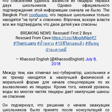
что спасателям удалось вывести из пещеры первых
двух школьников. Однако официального
подтверждения этой информации сначала не было. The
Bangkok Post
сообщало
, что первые школьники только
находятся "на пути" к спасению. Впрочем, вскоре власти
все же подтвердили, что двое детей уже спасены.
BREAKING NEWS: Rescued! First 2 Boys
Rescued From Cave
https://t.co/MbgiMNaHfZ
#ThamLuang
#ถ้ำหลวง
#13ชีวิตรอดแล้ว
#ทีมหมู
ป่าอะคาเดมี่
— Khaosod English (@KhaosodEnglish)
July 8,
2018
Между тем, как отмечал экс-губернатор, школьники и
их тренер находятся в наилучшей физической и
моральной форме для начала спецоперации по их
вызволению из пещеры. Кроме того, низкий уровень
воды во многих частях пещеры дает наилучшие шансы
на спасение.
Он подчеркнул, что решение о начале эвакуации
школьников было принято после консультаций со