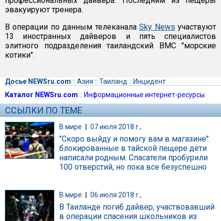
профессиональных дайвера. Последним из пещеры
эвакуируют тренера.
В операции по данным телеканала
Sky News
участвуют
13 иностранных дайверов и пять специалистов
элитного подразделения таиландский ВМС "морские
котики".
Досье NEWSru.com
::
Азия
::
Таиланд
::
Инцидент
Каталог NEWSru.com
::
Информационные интернет-ресурсы
ССЫЛКИ ПО ТЕМЕ
В мире
|
07 июля 2018 г.,
"Скоро выйду и помогу вам в магазине":
блокированные в тайской пещере дети
написали родным. Спасатели пробурили
100 отверстий, но пока все безуспешно
В мире
|
06 июля 2018 г.,
В Таиланде погиб дайвер, участвовавший
в операции спасения школьников из