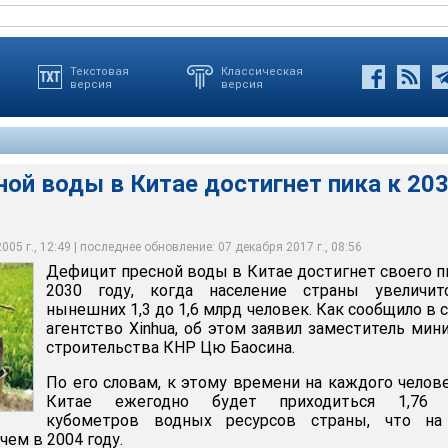
Текстовая
Классическая
версия
версия
ой воды в Китае достигнет пика к 20
ды в Китае достигнет пика к 2030 году
05 г., 12:49 | последнее обновление: 07 декабря 2017 г., 08:56
Дефицит пресной воды в Китае достигнет своего п
2030 году, когда население страны увеличит
нынешних 1,3 до 1,6 млрд человек. Как сообщило в 
агентство Xinhua, об этом заявил заместитель мин
строительства КНР Цю Баосина.
По его словам, к этому времени на каждого челов
Китае ежегодно будет приходиться 1,76 
кубометров водных ресурсов страны, что на
ем в 2004 году.