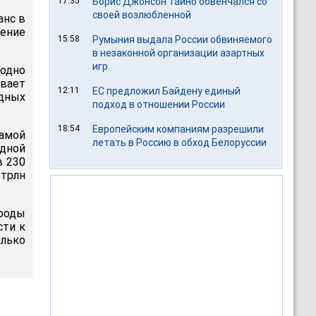
17:35
Борис Джонсон тайно обвенчался со
своей возлюбленной
анс в
ение
15:58
Румыния выдала России обвиняемого
в незаконной организации азартных
игр
годно
ивает
12:11
ЕС предложил Байдену единый
одных
подход в отношении России
18:54
Европейским компаниям разрешили
самой
летать в Россию в обход Белоруссии
дной
в 230
трлн
ироды
сти к
олько