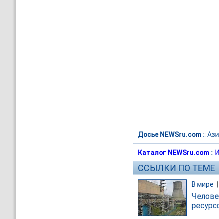
Досье NEWSru.com
::
Ази
Каталог NEWSru.com
::
И
ССЫЛКИ ПО ТЕМЕ
В мире
Челове
ресурс