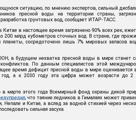
ющуюся ситуацию, по мнению экспертов, сильный дисбал
чников пресной воды на территории страны, загрязн
 разработка грунтовых вод, сообщает ИТАР-ТАСС.
в Китае в настоящее время загрязнено 90% всех рек, еже
до 200 млрд кубометров сточных вод. В стране, где прож
ия планеты, сосредоточено лишь 7% мировых запасов в
ООН, в будущем нехватка пресной воды в мире станет 
 конфликтов. По данным специалистов этой междунаро
оящее время дефицит пресной воды в мире оценивается 
год, а к 2030 году эта цифра может возрасти до 2 
о в марте этого года Всемирный фонд охраны дикой пр
редупредил
, что таяние ледников в Гималаях может приве
, Непале и Китае, а вслед за водной стихией через неск
оследовать сильная засуха.