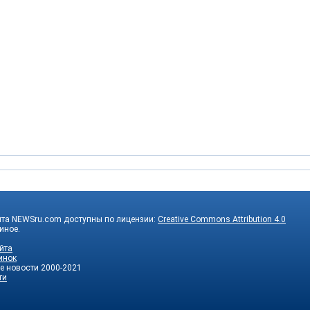
йта NEWSru.com доступны по лицензии:
Creative Commons Attribution 4.0
 иное.
йта
инок
е новости
2000-2021
ти