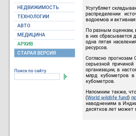
НЕДВИЖИМОСТЬ
Усугубляет складыва
распределении исто
ТЕХНОЛОГИИ
водоемов и активная
АВТО
По разным оценкам, 
МЕДИЦИНА
в них сбрасывается 
одна пятая населен
АРХИВ
ресурсов.
СТАРАЯ ВЕРСИЯ
Согласно прогнозам 
серьезной причиной
организации, в наст
Поиск по сайту
млрд кубометров в 
кубометров.
Напомним также, чт
(
World wildlife fund
)
п
наводнениям в Индии
десятков лет может п