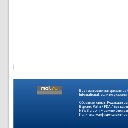
Все текстовые материалы са
International
, если не указано
Обратная связь:
Редакция са
Версии:
Palm / PDA
/
Без карт
NEWSru.com – самые быстры
Политика конфиденциальнос