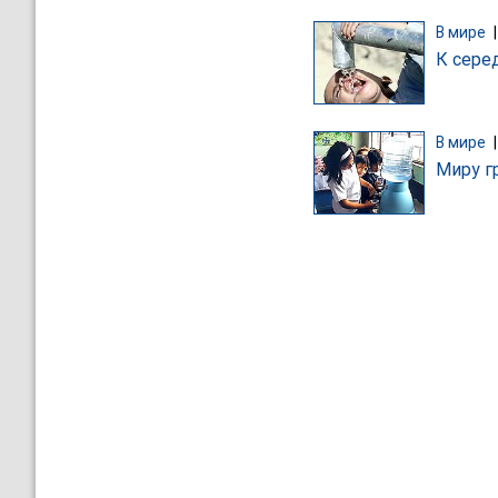
В мире
К сере
В мире
Миру г