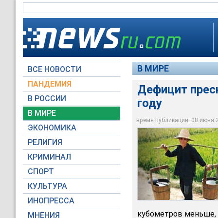
В МИРЕ
ВСЕ НОВОСТИ
ПАНДЕМИЯ
Дефицит пресн
В РОССИИ
году
В МИРЕ
Дефицит пресной во
время публикации: 08 июня 20
ЭКОНОМИКА
Архив NEWSru.com
РЕЛИГИЯ
КРИМИНАЛ
СПОРТ
КУЛЬТУРА
ИНОПРЕССА
кубометров меньше, ч
МНЕНИЯ