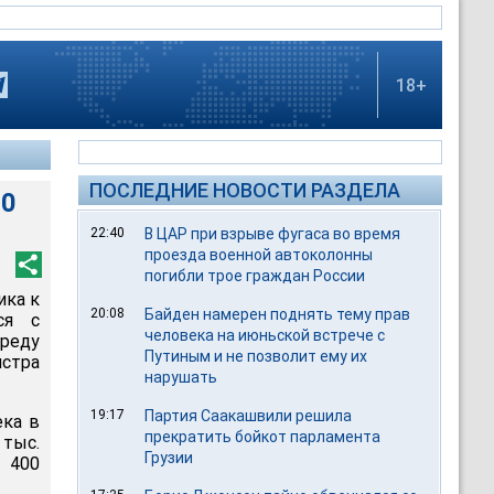
18+
ПОСЛЕДНИЕ НОВОСТИ РАЗДЕЛА
30
22:40
В ЦАР при взрыве фугаса во время
проезда военной автоколонны
погибли трое граждан России
ика к
20:08
Байден намерен поднять тему прав
ся с
человека на июньской встрече с
среду
Путиным и не позволит ему их
истра
нарушать
19:17
Партия Саакашвили решила
ека в
прекратить бойкот парламента
тыс.
Грузии
 400