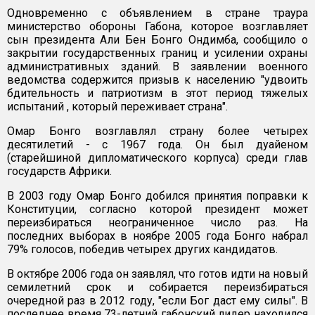
Одновременно с объявлением в стране траура
министерство обороны Габона, которое возглавляет
сын президента Али Бен Бонго Ондимба, сообщило о
закрытии государственных границ и усилении охраны
административных зданий. В заявлении военного
ведомства содержится призыв к населению "удвоить
бдительность и патриотизм в этот период тяжелых
испытаний , который переживает страна".
Омар Бонго возглавлял страну более четырех
десятилетий - с 1967 года. Он был дуайеном
(старейшиной дипломатического корпуса) среди глав
государств Африки.
В 2003 году Омар Бонго добился принятия поправки к
Конституции, согласно которой президент может
переизбираться неограниченное число раз. На
последних выборах в ноябре 2005 года Бонго набрал
79% голосов, победив четырех других кандидатов.
В октябре 2006 года он заявлял, что готов идти на новый
семилетний срок и собирается переизбираться
очередной раз в 2012 году, "если Бог даст ему силы". В
последнее время 73-летний габонский лидер находился