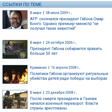
ССЫЛКИ ПО ТЕМЕ
В мире
|
08 июня 2009 г.,
AFP: скончался президент Габона Омар
Бонго. Однако премьер-министр "не
получал таких известий"
В мире
|
24 октября 2006 г.,
Президент Габона собирается править
больше 50 лет
Криминал
|
16 апреля 2008 г.,
Политики Габона организуют ритуальные
убийства детей ради победы на выборах
В мире
|
23 декабря 2008 г.,
После смерти президента в Гвинее
начался военный переворот. Власти
страны арестованы