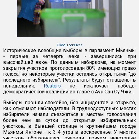
Global Look Press
Исторические всеобщие выборы в парламент Мьянмы
- первые за четверть века - завершились при
высочайшей явке. По данным избиркома, на момент
закрытия участков проголосовали 80% имеющих право
голоса, но некоторые участки остались открытыми "до
последнего избирателя". Результаты будут оглашены в
понедельник.
Reuters
не исключает победы
демократической коалиции во главе с Аун Сан Су Чжи.
Выборы прошли спокойно, без инцидентов и открыто,
как отмечают наблюдатели. В труднодоступных местах
избиратели начали съезжаться к местам голосования
более чем за сутки до открытия избирательных
участков, в бывшей столице и крупнейшем городе
Мьянмы Янгоне - к 3-4 утра в воскресенье. У многих
участков образовались очереди, причем некоторые