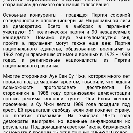
сохранились до самого окончания голосования.
Основные конкуренты - правящая Партия союзной
солидарности и оппозиционеры из Национальной лиги
за демократию. Всего в выборах в парламент
участвуют 91 политическая партия и 90 независимых
кандидатов. Помимо двух вышеупомянутых сил,
пройти в парламент могут также еще две: Партия
национального единства, образованная военными в
1962 году и правившая от имени военных в 1972 - 1988
годах, и религиозные националисты из Партии
национального развития.
Многие сторонники Аун Сан Су Чжи, которая много лет
провела под домашним арестом, говорили, что ждали
возможности проголосовать десятилетия. Ее
сторонники в 1988 году организовали демонстрации
против режима военной хунты. Они были жестко
пресечены, а Су Чжи летом 1989 года посадили под
арест. Ей предлагали свободу, если она покинет страну,
но политик отказалась. На выборах 90-го года
демократы выиграли, но военные аннулировали их
результаты. Под домашним арестом "икона бирманской
демократии" провела 15 лет в течение 1988-2010 годов.