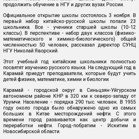
продолжить обучение в НГУ и других вузах России.
Официальное открытие школы состоялось 3 ноября. В
первый набор китайско-русской школы попали 23
школьника. Все - ученики старшей школы (10-12
классы). В перспективе - набор двух классов (физико-
математического и химико-биологического) общей
численностью 50 человек, рассказал директор СУНЦ
НГУ Николай Яворский.
Этот учебный год китайские школьники полностью
посвятят изучению русского языка. На следующий год в
Карамай приедут преподаватели, которые будут учить
детей физике, математике, химии и биологии.
Карамай - городской округ в Синьцзян-Уйгурском
автономном районе КНР в 320 км к северо-западу от
Урумчи. Население - порядка 290 тыс. человек. В 1955
году около города было обнаружено одно из самых
больших в Китае месторождений нефти. С этого
времени город развивается как центр добычи и
переработки нефти. Город-побратим - Искитим в
Новосибирской области.