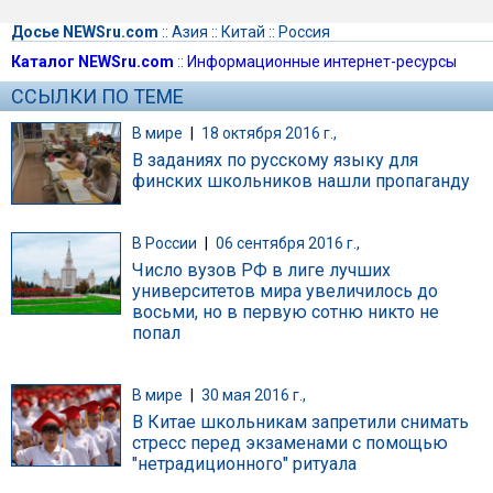
Досье NEWSru.com
::
Азия
::
Китай
::
Россия
Каталог NEWSru.com
::
Информационные интернет-ресурсы
ССЫЛКИ ПО ТЕМЕ
В мире
|
18 октября 2016 г.,
В заданиях по русскому языку для
финских школьников нашли пропаганду
В России
|
06 сентября 2016 г.,
Число вузов РФ в лиге лучших
университетов мира увеличилось до
восьми, но в первую сотню никто не
попал
В мире
|
30 мая 2016 г.,
В Китае школьникам запретили снимать
стресс перед экзаменами с помощью
"нетрадиционного" ритуала