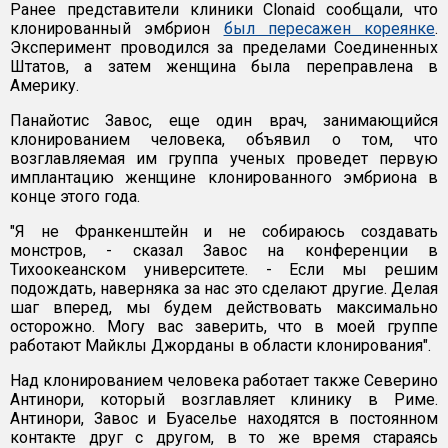
Ранее представители клиники Clonaid сообщали, что
клонированный эмбрион
был пересажен кореянке
.
Эксперимент проводился за пределами Соединенных
Штатов, а затем женщина была переправлена в
Америку.
Панайотис Завос, еще один врач, занимающийся
клонированием человека, объявил о том, что
возглавляемая им группа ученых проведет первую
имплантацию женщине клонированного эмбриона в
конце этого года.
"Я не Франкенштейн и не собираюсь создавать
монстров, - сказал Завос на конференции в
Тихоокеанском университете. - Если мы решим
подождать, наверняка за нас это сделают другие. Делая
шаг вперед, мы будем действовать максимально
осторожно. Могу вас заверить, что в моей группе
работают Майклы Джорданы в области клонирования".
Над клонированием человека работает также Северино
Антинори, который возглавляет клинику в Риме.
Антинори, Завос и Буаселье находятся в постоянном
контакте друг с другом, в то же время стараясь