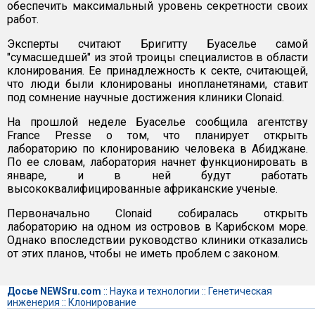
обеспечить максимальный уровень секретности своих
работ.
Эксперты считают Бригитту Буаселье самой
"сумасшедшей" из этой троицы специалистов в области
клонирования. Ее принадлежность к секте, считающей,
что люди были клонированы инопланетянами, ставит
под сомнение научные достижения клиники Clonaid.
На прошлой неделе Буаселье сообщила агентству
France Presse о том, что планирует открыть
лабораторию по клонированию человека в Абиджане.
По ее словам, лаборатория начнет функционировать в
январе, и в ней будут работать
высококвалифицированные африканские ученые.
Первоначально Clonaid собиралась открыть
лабораторию на одном из островов в Карибском море.
Однако впоследствии руководство клиники отказались
от этих планов, чтобы не иметь проблем с законом.
Досье NEWSru.com
::
Наука и технологии
::
Генетическая
инженерия
::
Клонирование