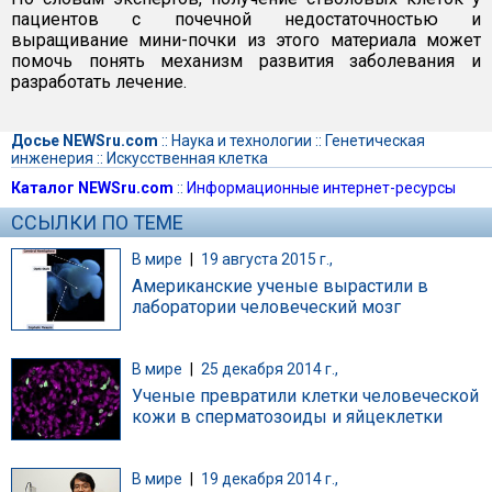
пациентов с почечной недостаточностью и
выращивание мини-почки из этого материала может
помочь понять механизм развития заболевания и
разработать лечение.
Досье NEWSru.com
::
Наука и технологии
::
Генетическая
инженерия
::
Искусственная клетка
Каталог NEWSru.com
::
Информационные интернет-ресурсы
ССЫЛКИ ПО ТЕМЕ
В мире
|
19 августа 2015 г.,
Американские ученые вырастили в
лаборатории человеческий мозг
В мире
|
25 декабря 2014 г.,
Ученые превратили клетки человеческой
кожи в сперматозоиды и яйцеклетки
В мире
|
19 декабря 2014 г.,