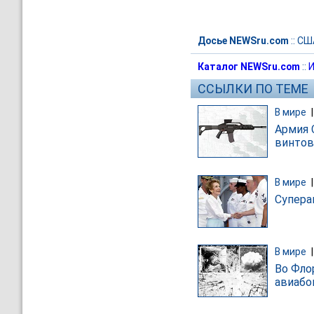
Досье NEWSru.com
::
СШ
Каталог NEWSru.com
::
И
ССЫЛКИ ПО ТЕМЕ
В мире
Армия 
винтов
В мире
Супера
В мире
Во Фло
авиаб