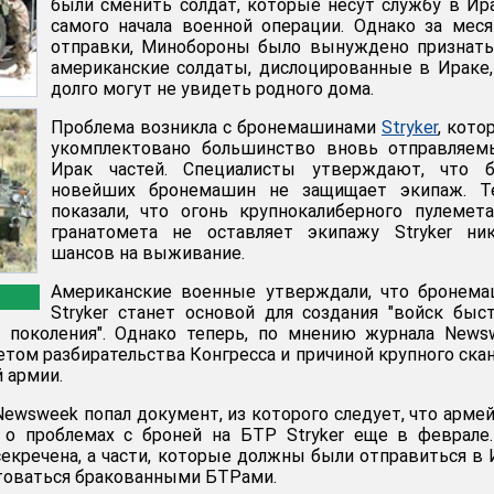
были сменить солдат, которые несут службу в Ир
самого начала военной операции. Однако за мес
отправки, Минобороны было вынуждено признать
американские солдаты, дислоцированные в Ираке
долго могут не увидеть родного дома.
Проблема возникла с бронемашинами
Stryker
, кот
укомплектовано большинство вновь отправляем
Ирак частей. Специалисты утверждают, что б
новейших бронемашин не защищает экипаж. Т
показали, что огонь крупнокалиберного пулемет
гранатомета не оставляет экипажу Stryker ник
шансов на выживание.
Американские военные утверждали, что бронема
Stryker станет основой для создания "войск быс
о поколения". Однако теперь, по мнению журнала News
етом разбирательства Конгресса и причиной крупного ска
 армии.
Newsweek попал документ, из которого следует, что арме
 о проблемах с броней на БТР Stryker еще в феврале
екречена, а части, которые должны были отправиться в 
товаться бракованными БТРами.