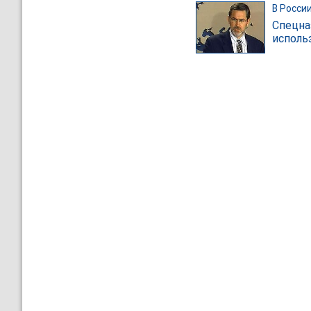
В Росси
Спецна
исполь