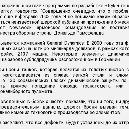
 направленной главе программы по разработке Stryker ген
иггсу, говорится: "Совершенно очевидно, что о пробл
о еще в феврале 2003 года. Я не понимаю, каким образо
аться неизвестной широкой публике на протяжении 6 меся
ает Newsweek, армейское командование не постави
нистра обороны страны Дональда Рамсфельда.
тывается компанией General Dynamics. В 2000 году эта 
енных заказ на четыре миллиарда долларов, в рамках кот
стройка 2137 машин. Некоторые элементы динамиче
 на заводе субподрядчика, расположенном в Германии.
ой брони танков, которая делается из толстых листов с
 изготавливается из сплава легкой стали и алюми
ь в 130 керамических блоках динамической защиты по
ть прямое попадание снаряда гранатомета или п
окалиберного пулемета.
веденные в боевых частях, показали, что ни того, ни др
 предварительным данным, дефект брони вызван тем,
льно изменил технологию производства ее элементов.
 заявляют, что все дефекты будут устранены до их отп