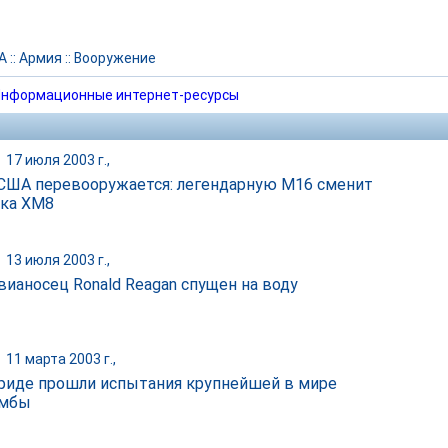
А
::
Армия
::
Вооружение
нформационные интернет-ресурсы
|
17 июля 2003 г.,
США перевооружается: легендарную M16 сменит
ка XM8
|
13 июля 2003 г.,
вианосец Ronald Reagan спущен на воду
|
11 марта 2003 г.,
риде прошли испытания крупнейшей в мире
омбы