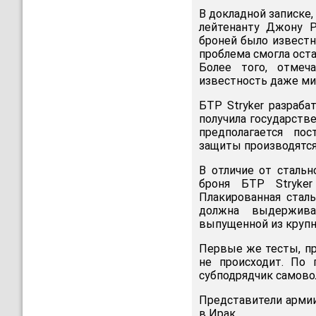
В докладной записке,
лейтенанту Джону Р
броней было известн
проблема смогла ост
Более того, отмеч
известность даже ми
БТР Stryker разраба
получила государств
предполагается по
защиты производятся
В отличие от стальн
броня БТР Stryker
Плакированная стал
должна выдержива
выпущенной из крупн
Первые же тесты, про
не происходит. По
субподрядчик самово
Представители армии
в Ирак.