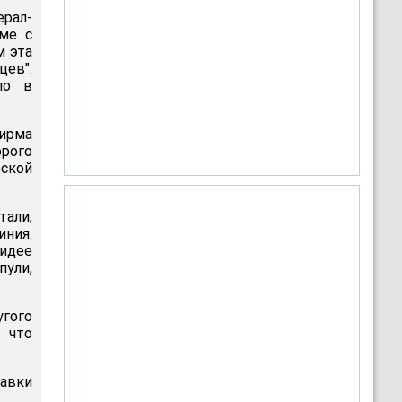
ерал-
еме с
м эта
цев".
ло в
фирма
орого
ской
тали,
ния.
 идее
ули,
угого
 что
равки