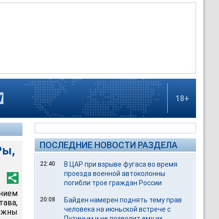
18+
ПОСЛЕДНИЕ НОВОСТИ РАЗДЕЛА
Ры,
22:40
В ЦАР при взрыве фугаса во время
проезда военной автоколонны
погибли трое граждан России
нием
20:08
Байден намерен поднять тему прав
ава,
человека на июньской встрече с
лжны
Путиным и не позволит ему их