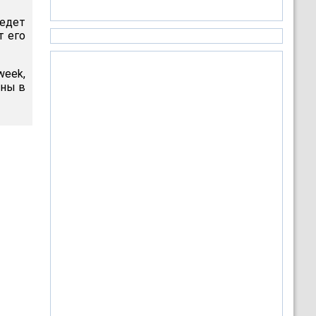
ведет
т его
week,
ены в