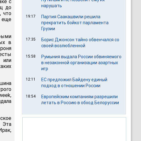
аке с
нарушать
яц до
, что
19:17
Партия Саакашвили решила
, еще
прекратить бойкот парламента
Грузии
орыми
17:35
Борис Джонсон тайно обвенчался со
ых в
своей возлюбленной
роня
есты
15:58
Румыния выдала России обвиняемого
а или
в незаконной организации азартных
аких
игр
12:11
ЕС предложил Байдену единый
шина
подход в отношении России
трого
week,
18:54
Европейским компаниям разрешили
ндала
летать в Россию в обход Белоруссии
йское
. Эта
Ирак,