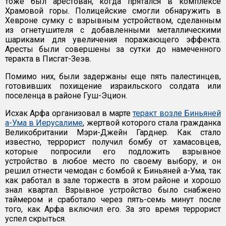
тоже был арестован, когда прятался в комплексе
Храмовой горы. Полицейские смогли обнаружить в
Хевроне сумку с взрывным устройством, сделанным
из огнетушителя с добавленными металлическими
шариками для увеличения поражающего эффекта.
Аресты были совершены за сутки до намеченного
теракта в Писгат-Зеэв.
Помимо них, были задержаны еще пять палестинцев,
готовивших похищение израильского солдата или
поселенца в районе Гуш-Эцион.
Исхак Арфа организовал в марте
теракт возле Биньяней
а-Ума в Иерусалиме
, жертвой которого стала гражданка
Великобритании Мэри-Джейн Гарднер. Как стало
известно, террорист получил бомбу от хамасовцев,
которые попросили его подложить взрывное
устройство в любое место по своему выбору, и он
решил отнести чемодан с бомбой к Биньяней а-Ума, так
как работал в зале торжеств в этом районе и хорошо
знал квартал. Взрывное устройство было снабжено
таймером и сработало через пять-семь минут после
того, как Арфа включил его. За это время террорист
успел скрыться.