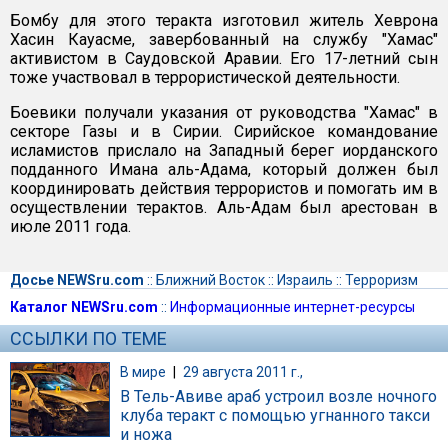
Бомбу для этого теракта изготовил житель Хеврона
Хасин Кауасме, завербованный на службу "Хамас"
активистом в Саудовской Аравии. Его 17-летний сын
тоже участвовал в террористической деятельности.
Боевики получали указания от руководства "Хамас" в
секторе Газы и в Сирии. Сирийское командование
исламистов прислало на Западный берег иорданского
подданного Имана аль-Адама, который должен был
координировать действия террористов и помогать им в
осуществлении терактов. Аль-Адам был арестован в
июле 2011 года.
Досье NEWSru.com
::
Ближний Восток
::
Израиль
::
Терроризм
Каталог NEWSru.com
::
Информационные интернет-ресурсы
ССЫЛКИ ПО ТЕМЕ
В мире
|
29 августа 2011 г.,
В Тель-Авиве араб устроил возле ночного
клуба теракт с помощью угнанного такси
и ножа