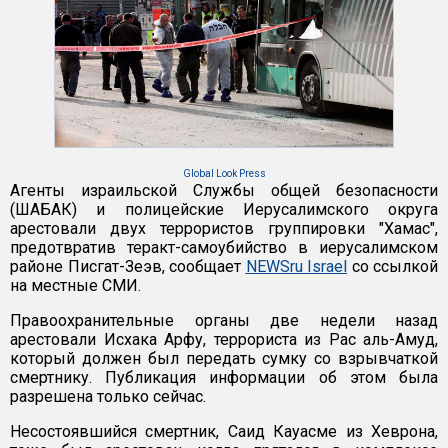
Global Look Press
Агенты израильской Службы общей безопасности
(ШАБАК) и полицейские Иерусалимского округа
арестовали двух террористов группировки "Хамас",
предотвратив теракт-самоубийство в иерусалимском
районе Писгат-Зеэв, сообщает
NEWSru Israel
со ссылкой
на местные СМИ.
Правоохранительные органы две недели назад
арестовали Исхака Арфу, террориста из Рас аль-Амуд,
который должен был передать сумку со взрывчаткой
смертнику. Публикация информации об этом была
разрешена только сейчас.
Несостоявшийся смертник, Саид Кауасме из Хеврона,