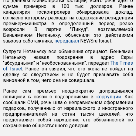
По данным Министерства юстиции, всего речь идет о
сумме примерно в 100 тыс. долларов. Ранее
канцелярия госконтролера обнародовала доклад,
согласно которому расходы на содержание резиденции
премьер-министра в определенный период резко
возросли. В партии "Ликуд", возглавляемой
Беньямином Нетаньяху, объяснили это действиями
завхоза-саботажника,
передавал
NEWSru Israel.
Супруги Нетаньяху все обвинения отрицают. Беньямин
Нетаньяху назвал подозрения в адрес Сары
"абсурдными" и "необоснованными", передает
The Times
of Israel
. Ранее он заявил, что его жена не пойдет на
сделку со следствием и не будет признавать себя
виновной в том, чего она не совершала.
Ранее сам премьер неоднократно допрашивался
полицией в связи с подозрениями в
коррупции
. Как
сообщали СМИ, речь шла о неправильном оформлении
подарков, полученных от израильского и иностранного
предпринимателей на сотни тысяч шекелей, что
представляет собой нарушение его обязанностей по
сохранению общественного доверия.