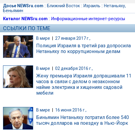
Досье NEWSru.com
::
Ближний Восток
::
Израиль
::
Нетаньяху,
Беньямин
Каталог NEWSru.com
::
Информационные интернет-ресурсы
ССЫЛКИ ПО ТЕМЕ
В мире
|
27 января 2017 г.,
Полиция Израиля в третий раз допросила
Нетаньяху по коррупционным делам
В мире
|
02 декабря 2016 г.,
Жену премьера Израиля допрашивали 11
часов в связи с делом о незаконном
найме электрика и хищениях садовой
мебели
В мире
|
16 июня 2016 г.,
Биньямин Нетаньяху потратил более 540
тысяч долларов на поездку в Нью-Йорк