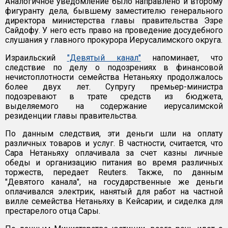
Аналогичное уведомление было направлено и второму
фигуранту дела, бывшему заместителю генерального
директора министерства главы правительства Эзре
Сайдофу. У него есть право на проведение досудебного
слушания у главного прокурора Иерусалимского округа.
Израильский
"Девятый канал"
напоминает, что
следствие по делу о подозрениях в финансовой
нечистоплотности семейства Нетаньяху продолжалось
более двух лет. Супругу премьер-министра
подозревают в трате средств из бюджета,
выделяемого на содержание иерусалимской
резиденции главы правительства.
По данным следствия, эти деньги шли на оплату
различных товаров и услуг. В частности, считается, что
Сара Нетаньяху оплачивала за счет казны личные
обеды и организацию питания во время различных
торжеств, передает Reuters. Также, по данным
"Девятого канала", на государственные же деньги
оплачивался электрик, нанятый для работ на частной
вилле семейства Нетаньяху в Кейсарии, и сиделка для
престарелого отца Сары.