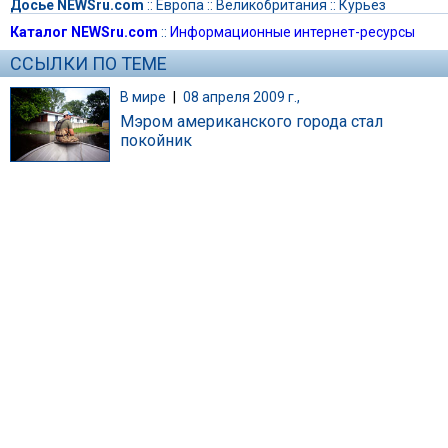
Досье NEWSru.com
::
Европа
::
Великобритания
::
Курьез
Каталог NEWSru.com
::
Информационные интернет-ресурсы
ССЫЛКИ ПО ТЕМЕ
В мире
|
08 апреля 2009 г.,
Мэром американского города стал
покойник