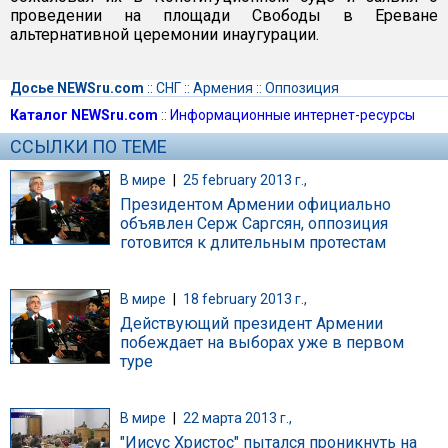
проведении на площади Свободы в Ереване
альтернативной церемонии инаугурации.
Досье NEWSru.com
::
СНГ
::
Армения
::
Оппозиция
Каталог NEWSru.com
::
Информационные интернет-ресурсы
ССЫЛКИ ПО ТЕМЕ
В мире
|
25 february 2013 г.,
Президентом Армении официально
объявлен Серж Саргсян, оппозиция
готовится к длительным протестам
В мире
|
18 february 2013 г.,
Действующий президент Армении
побеждает на выборах уже в первом
туре
В мире
|
22 марта 2013 г.,
"Иисус Христос" пытался проникнуть на