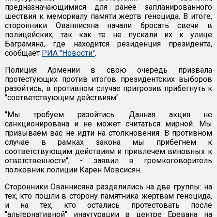
предназначающимися для ранее запланированного
шествия к мемориалу памяти жертв геноцида. В итоге,
сторонники Ованнисяна начали бросать свечи в
полицейских, так как те не пускали их к улице
Баграмяна, где находится резиденция президента,
сообщает
РИА "Новости"
.
Полиция Армении в свою очередь призвала
протестующих против итогов президентских выборов
разойтись, в противном случае пригрозив прибегнуть к
"соответствующим действиям".
"Мы требуем разойтись. Данная акция не
санкционирована и не может считаться мирной. Мы
призываем вас не идти на столкновения. В противном
случае в рамках закона мы прибегнем к
соответствующим действиям и привлечем виновных к
ответственности", - заявил в громкоговоритель
полковник полиции Карен Мовсисян.
Сторонники Ованнисяна разделились на две группы: на
тех, кто пошли в сторону памятника жертвам геноцида,
и на тех, кто остались протестовать после
"альтернативной" инаугурации в центре Еревана на