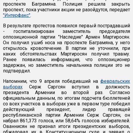
проспекте Баграмяна. Полиция решила закрыть
проспект, пока участники акции не разойдутся, передает
"Интерфакс"
.
В результате протестов появился первый пострадавший
- госпитализирован заместитель председателя
оппозиционной партии "Наследие" Армен Мартиросян.
Он получил ушиб носа на проспекте Баграмяна, у него
открылось кровотечение. В партии не уточнили, при
каких обстоятельствах Мартиросян получил травму.
Ранее появилась информация, что оппозиционер
задержан, но заместитель начальника полиции это не
подтвердил.
Напомним, что 9 апреля победивший на
февральских
выборах
Серж Саргсян вступил в должность
президента Армении во второй раз. Согласно
официальным данным, по итогам подсчета бюллетеней
со всех участков в выборах уже в первом туре победил
действующий президент, лидер правящей
республиканской партии Армении Серж Саргсян, он
набрал 861,373 голоса, или 58,64% голосов избирателей.
Ованнисян не признал итоги президентских выборов,
обжаловал их в Конституционном суде и заявил о