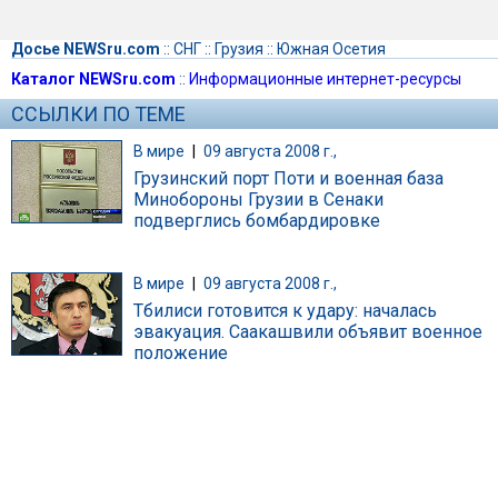
Досье NEWSru.com
::
СНГ
::
Грузия
::
Южная Осетия
Каталог NEWSru.com
::
Информационные интернет-ресурсы
ССЫЛКИ ПО ТЕМЕ
В мире
|
09 августа 2008 г.,
Грузинский порт Поти и военная база
Минобороны Грузии в Сенаки
подверглись бомбардировке
В мире
|
09 августа 2008 г.,
Тбилиси готовится к удару: началась
эвакуация. Саакашвили объявит военное
положение