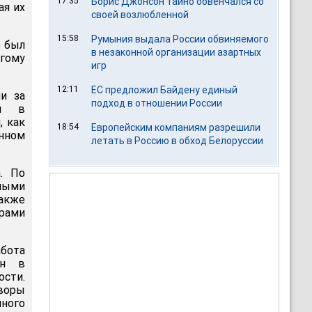
17:35
Борис Джонсон тайно обвенчался со
ая их
своей возлюбленной
15:58
Румыния выдала России обвиняемого
е был
в незаконной организации азартных
угому
игр
12:11
ЕС предложил Байдену единый
ли за
подход в отношении России
ми в
, как
18:54
Европейским компаниям разрешили
анном
летать в Россию в обход Белоруссии
. По
ными
также
рами
бота
ан в
ости.
воры
ного