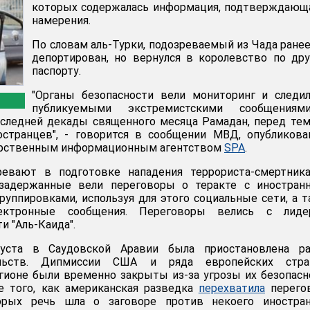
которых содержалась информация, подтверждающ
намерения.
По словам аль-Турки, подозреваемый из Чада ране
депортирован, но вернулся в королевство по др
паспорту.
"Органы безопасности вели мониторинг и следи
публикуемыми экстремистскими сообщения
оследней декады священного месяца Рамадан, перед тем
остранцев", - говорится в сообщении МВД, опубликов
арственным информационным агентством
SPA
.
евают в подготовке нападения террориста-смертника
 задержанные вели переговоры о теракте с иностран
руппировками, используя для этого социальные сети, а 
ектронные сообщения. Переговоры велись с лиде
и "Аль-Каида".
уста в Саудовской Аравии была приостановлена ра
ольств. Дипмиссии США и ряда европейских стр
ионе были временно закрыты из-за угрозы их безопасн
е того, как американская разведка
перехватила
перего
торых речь шла о заговоре против некоего иностран