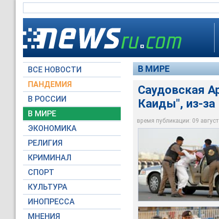
В МИРЕ
ВСЕ НОВОСТИ
ПАНДЕМИЯ
Саудовская Ар
В РОССИИ
Каиды", из-за
По информации теле
Задержанных подозр
Саудовская Аравия 
Йемена и Чада. Соо
данным следствия, 
В МИРЕ
посольства различн
которых содержала
террористическими 
время публикации: 09 августа
ЭКОНОМИКА
Reuters
Reuters
Reuters
РЕЛИГИЯ
КРИМИНАЛ
СПОРТ
КУЛЬТУРА
ИНОПРЕССА
МНЕНИЯ