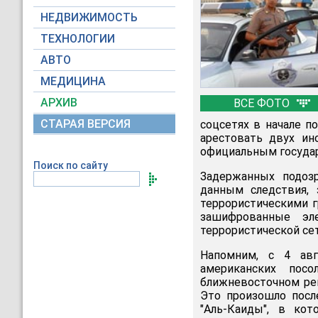
НЕДВИЖИМОСТЬ
ТЕХНОЛОГИИ
АВТО
МЕДИЦИНА
АРХИВ
ВСЕ ФОТО
СТАРАЯ ВЕРСИЯ
соцсетях в начале п
арестовать двух ин
официальным госуд
Поиск по сайту
Задержанных подозр
данным следствия,
террористическими г
зашифрованные эл
террористической сет
Напомним, с 4 авг
американских пос
ближневосточном рег
Это произошло посл
"Аль-Каиды", в ко