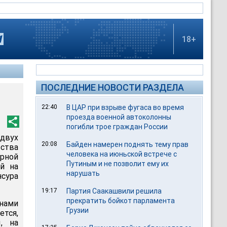
18+
ПОСЛЕДНИЕ НОВОСТИ РАЗДЕЛА
22:40
В ЦАР при взрыве фугаса во время
проезда военной автоколонны
погибли трое граждан России
двух
20:08
Байден намерен поднять тему прав
ства
человека на июньской встрече с
рной
Путиным и не позволит ему их
й на
нарушать
нсура
19:17
Партия Саакашвили решила
прекратить бойкот парламента
нами
Грузии
ется,
, на