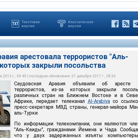
Текстовая
Классическая
версия
версия
авия арестовала террористов "Аль-
 которых закрыли посольства
компании, они являются членами "Аль-Каиды", гражданами
евают в подготовке нападения террориста-смертника. По
объявили об аресте двух террористов, из-за которых закрыли
бщается, что у двух задержанных изъяты компьютеры, на
задержанные вели переговоры о теракте с иностранными
ых стран на Ближнем Востоке и в Северной Африке
сь информация, подтверждающая их намерения
группировками, используя для этого социальные сети
 2013 г., 09:49 | последнее обновление: 07 декабря 2017 г., 08:56
Саудовская Аравия объявили об аресте 
террористов, из-за которых закрыли посоль
различных стран на Ближнем Востоке и в Севе
Африке, передает телеканал
Al-Arabiya
со ссылко
пресс-секретаря МВД страны, генерал-майора Ма
аль-Турки.
По информации телекомпании, они являются чле
"Аль-Каиды", гражданами Йемена и Чада. Сообща
что у двух задержанных изъяты компьютеры