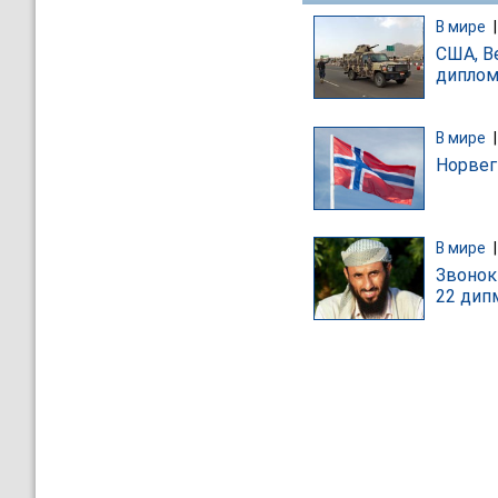
В мире
США, В
диплом
В мире
Норвег
В мире
Звонок
22 дип