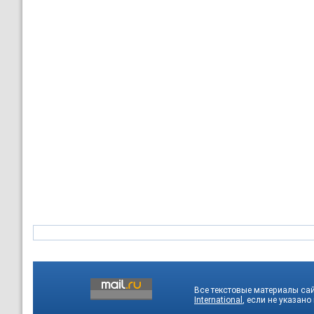
Все текстовые материалы са
International
, если не указано