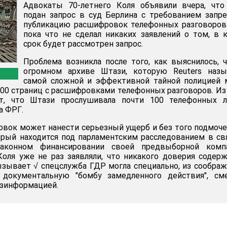
Адвокаты 70-летнего Коля объявили вчера, что
подан запрос в суд Берлина с требованием запр
публикацию расшифровок телефонных разговоров
пока что не сделал никаких заявлений о том, в 
срок будет рассмотрен запрос.
Проблема возникла после того, как выяснилось, 
огромном архиве Штази, которую Reuters назы
самой сложной и эффективной тайной полицией 
000 страниц с расшифровками телефонных разговоров. Из
ет, что Штази прослушивала почти 100 телефонных л
а ФРГ.
вок может нанести серьезный ущерб и без того подмоч
орый находится под парламентским расследованием в св
аконном финансировании своей предвыборной компа
оля уже не раз заявляли, что никакого доверия содер
зывает √ спецслужба ГДР могла специально, из сообра
 документальную "бомбу замедленного действия", см
езинформацией.