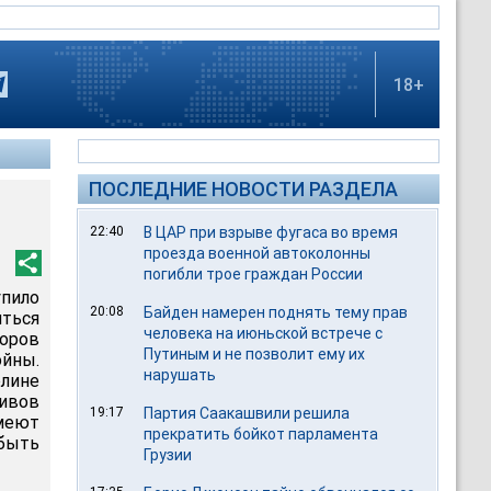
18+
ПОСЛЕДНИЕ НОВОСТИ РАЗДЕЛА
22:40
В ЦАР при взрыве фугаса во время
проезда военной автоколонны
погибли трое граждан России
пило
20:08
Байден намерен поднять тему прав
иться
человека на июньской встрече с
оров
Путиным и не позволит ему их
ойны.
нарушать
лине
хивов
19:17
Партия Саакашвили решила
имеют
прекратить бойкот парламента
быть
Грузии