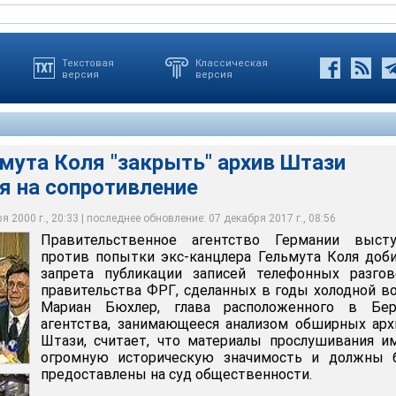
Текстовая
Классическая
версия
версия
мута Коля "закрыть" архив Штази
Коля уже не раз заявляли, что никакого доверия содержание
я на сопротивление
агентство Германии выступило против попытки экс-канцлера
о Коля объявили вчера, что ими подан запрос в суд Берлина с
овок может нанести серьезный ущерб и без того подмоченной
ызывает - спецслужба ГДР могла специально, из соображений
ться запрета публикации записей телефонных разговоров
тить публикацию расшифровок телефонных разговоров. Суд пока
торый находится под парламентским расследованием в связи с
 документальную "бомбу замедленного действия", смешав
 сделанных в годы холодной войны
их заявлений о том, в какой срок будет рассмотрен запрос
аконном финансировании своей предвыборной компании
дезинформацией
 2000 г., 20:33 | последнее обновление: 07 декабря 2017 г., 08:56
Правительственное агентство Германии высту
против попытки экс-канцлера Гельмута Коля доб
запрета публикации записей телефонных разгов
правительства ФРГ, сделанных в годы холодной в
Мариан Бюхлер, глава расположенного в Бер
агентства, занимающееся анализом обширных ар
Штази, считает, что материалы прослушивания 
огромную историческую значимость и должны 
предоставлены на суд общественности.