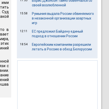
17:35
Борис Джонсон тайно обвенчался со
 ими
своей возлюбленной
етить
. Суд
15:58
Румыния выдала России обвиняемого
какой
в незаконной организации азартных
игр
что в
12:11
ЕС предложил Байдену единый
вает
подход в отношении России
мира,
 этих
18:54
Европейским компаниям разрешили
иний
летать в Россию в обход Белоруссии
енной
язи с
нии.
жание
жений
ешав