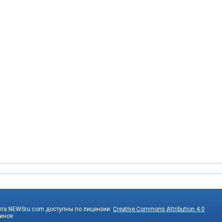
йта NEWSru.com доступны по лицензии:
Creative Commons Attribution 4.0
 иное.