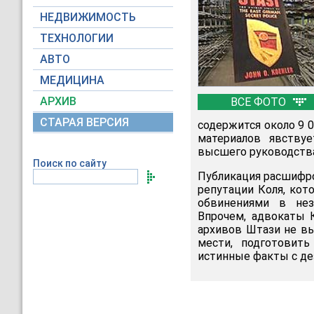
НЕДВИЖИМОСТЬ
ТЕХНОЛОГИИ
АВТО
МЕДИЦИНА
АРХИВ
ВСЕ ФОТО
СТАРАЯ ВЕРСИЯ
содержится около 9 
материалов явству
высшего руководств
Поиск по сайту
Публикация расшифро
репутации Коля, кот
обвинениями в нез
Впрочем, адвокаты К
архивов Штази не вы
мести, подготовить
истинные факты с д