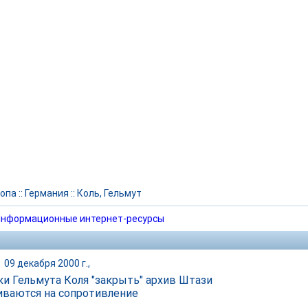
опа
::
Германия
::
Коль, Гельмут
нформационные интернет-ресурсы
|
09 декабря 2000 г.,
и Гельмута Коля "закрыть" архив Штази
иваются на сопротивление