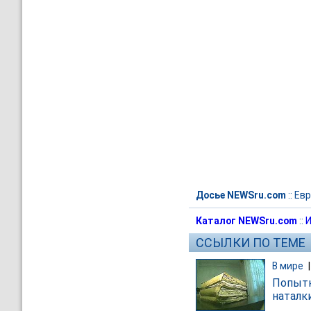
Досье NEWSru.com
::
Евр
Каталог NEWSru.com
::
И
ССЫЛКИ ПО ТЕМЕ
В мире
Попытк
наталк