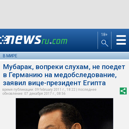
18+
☰
В МИРЕ
Мубарак, вопреки слухам, не поедет
в Германию на медобследование,
заявил вице-президент Египта
время публикации: 09 february 2011 г., 18:22 | последнее
обновление: 07 декабря 2017 г., 08:56