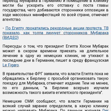
переезд Мубарака в Германию и помещение в клинику
могли бы ускорить его отставку с поста главы
государства, чего добиваются сторонники оппозиции в
ходе массовых манифестаций по всей стране, отмечает
агентство.
-
По Египту прокатились рекордные акции протеста. ТВ
показало, как толпа линчует сторонников Мубарака
(ВИДЕО)
Пересуды о том, что президент Египта Хосни Мубарак
может в скором времени приехать на длительное
лечение в одну из немецких клиник, не утихают в
последние дни в Германии, пишет в среду французская
Le Figaro
.
В правительстве ФРГ заявили, что власти Египта пока не
обращались к Берлину с просьбой организовать такую
поездку для Мубарака, отмечает издание. Тем не менее,
по его данным, "в Берлине всерьез изучили
возможность такого визита египетского президента".
Немецкие СМИ сообщают, что власти Германии на
всякий случай заранее определили, в какую клинику
можно направить Мубарака. По данным журнала
Der