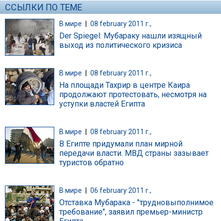
ССЫЛКИ ПО ТЕМЕ
В мире
|
08 february 2011 г.,
Der Spiegel: Мубараку нашли изящный
выход из политического кризиса
В мире
|
08 february 2011 г.,
На площади Тахрир в центре Каира
продолжают протестовать, несмотря на
уступки властей Египта
В мире
|
08 february 2011 г.,
В Египте придумали план мирной
передачи власти. МВД страны зазывает
туристов обратно
В мире
|
06 february 2011 г.,
Отставка Мубарака - "трудновыполнимое
требование", заявил премьер-министр