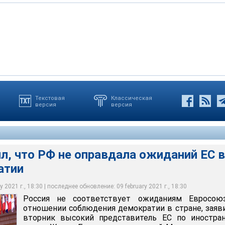
Текстовая
Классическая
версия
версия
ствует ожиданиям Евросоюза в отношении соблюдения
е, заявил во вторник высокий представитель ЕС по иностранным
ествует "глубокое разочарование и растущее недоверие между
ль
л, что РФ не оправдала ожиданий ЕС в
атии
 2021 г., 18:30 | последнее обновление: 09 february 2021 г., 18:30
Россия не соответствует ожиданиям Евросою
отношении соблюдения демократии в стране, заяв
вторник высокий представитель ЕС по иностра