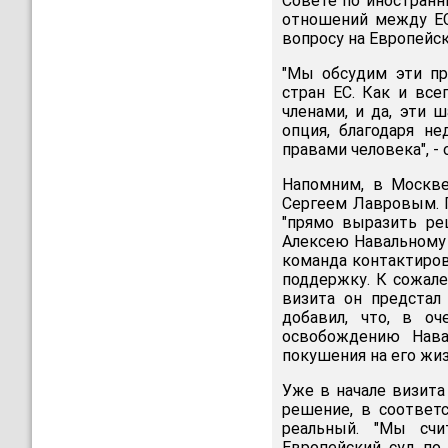
Совете по иностранн
отношений между ЕС
вопросу на Европейск
"Мы обсудим эти пр
стран ЕС. Как и вс
членами, и да, эти 
опция, благодаря н
правами человека", -
Напомним, в Москв
Сергеем Лавровым. П
"прямо выразить ре
Алексею Навальному и
команда контактиров
поддержку. К сожал
визита он предстал 
добавил, что, в оч
освобождению Нава
покушения на его жиз
Уже в начале визита
решение, в соответ
реальный. "Мы счи
Европейский суд по