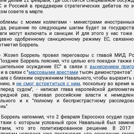
ым делам 22 февраля, где состоится специальное обсуж
 и Россией в преддверии стратегических дебатов по 
ом совете в марте.
облемы с моими коллегами - министрами иностранных
егда, решение по следующим шагам будет за государст
шаги могут включать и санкции. И для этого у нас тоже
едавно одобренному санкционному режиму ЕС, связанн
 отметил Боррель.
е Жозеп Боррель провел переговоры с главой МИД Ро
озднее Боррель пояснил, что целью его поездки также
шительное осуждение ЕС" в связи с
вынесением приго
 в связи с "
массовыми арестами
тысяч демонстрантов".
ала с близким окружением Навального, чтобы выразить
ению, я
не смог встретиться с ним
, поскольку во время 
перед судом", - написал глава европейской дипломати
ередной раз, призвал российские власти к немедлен
льного и к "полному и беспристрастному расследов
нь".
 Боррель напомнил, что 2 февраля Евросоюз осудил суд
ствии с которым условный срок Навальный был замене
таем, что это политизированное решение. В 2017 
 правам человека уже постановил, что осуждение госп