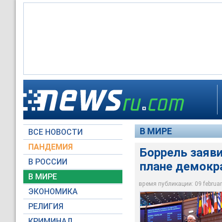
Россия не соответ
демократии в стран
По его словам, сущ
делам Жозеп Борре
ЕС и Россией"
В МИРЕ
ВСЕ НОВОСТИ
European Parliament
European Parliament
ПАНДЕМИЯ
Боррель заяви
В РОССИИ
плане демокр
В МИРЕ
время публикации: 09 february
ЭКОНОМИКА
РЕЛИГИЯ
КРИМИНАЛ