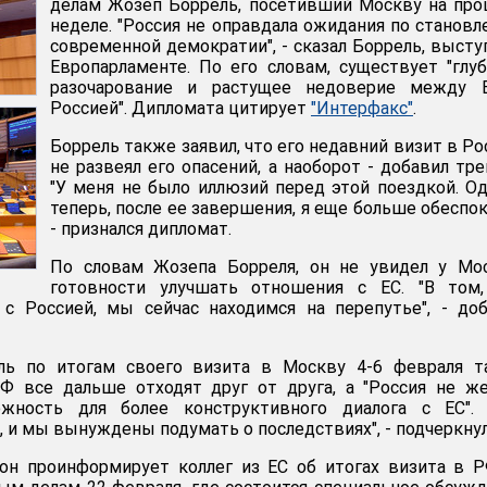
делам Жозеп Боррель, посетивший Москву на пр
неделе. "Россия не оправдала ожидания по станов
современной демократии", - сказал Боррель, высту
Европарламенте. По его словам, существует "глу
разочарование и растущее недоверие между 
Россией". Дипломата цитирует
"Интерфакс"
.
Боррель также заявил, что его недавний визит в Р
не развеял его опасений, а наоборот - добавил тре
"У меня не было иллюзий перед этой поездкой. О
теперь, после ее завершения, я еще больше обеспок
- признался дипломат.
По словам Жозепа Борреля, он не увидел у Мо
готовности улучшать отношения с ЕС. "В том,
 с Россией, мы сейчас находимся на перепутье", - до
ль по итогам своего визита в Москву 4-6 февраля т
РФ все дальше отходят друг от друга, а "Россия не ж
ожность для более конструктивного диалога с ЕС". 
 и мы вынуждены подумать о последствиях", - подчеркнул
 он проинформирует коллег из ЕС об итогах визита в 