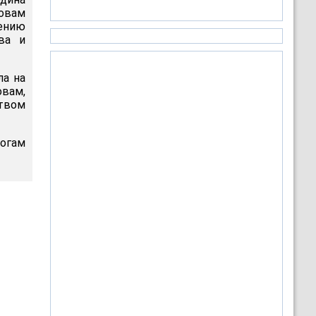
овам
ению
ва и
ла на
овам,
ством
огам