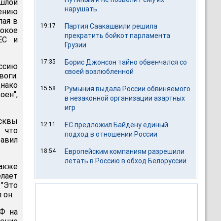
ошлой
нарушать
лению
пая в
19:17
Партия Саакашвили решила
бокое
прекратить бойкот парламента
ЕС и
Грузии
17:35
Борис Джонсон тайно обвенчался со
оссию
своей возлюбленной
воги.
днако
15:58
Румыния выдала России обвиняемого
оен",
в незаконной организации азартных
игр
сквы
12:11
ЕС предложил Байдену единый
 что
подход в отношении России
бавил
18:54
Европейским компаниям разрешили
летать в Россию в обход Белоруссии
акже
елает
"Это
 он.
РФ на