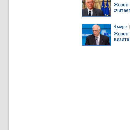
Жозеп Б
считае
В мире
Жозеп 
визита