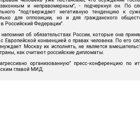
законным и неправомерным", - подчеркнул он. По сл
ального "подтверждает негативную тенденцию к суж
олько для оппозиции, но и для гражданского общест
в Российский Федерации".
 напомнил об обязательствах России, которые она приня
 с Европейской конвенцией о правах человека. По его сл
инуждает Москву их исполнять, не является вмешатель
страны, как считают российские дипломаты.
агрессивно организованную" пресс-конференцию по ит
йским главой МИД.