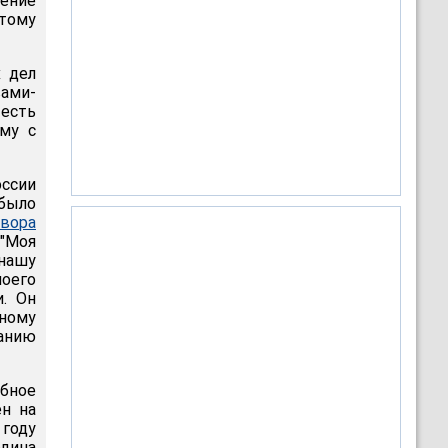
дение
этому
 дел
вами-
 есть
ому с
ссии
 было
вора
 "Моя
 нашу
моего
и. Он
ному
анию
ебное
н на
году
одина