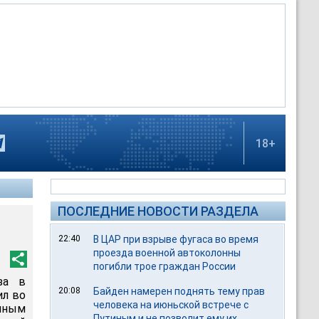
18+
ПОСЛЕДНИЕ НОВОСТИ РАЗДЕЛА
22:40
В ЦАР при взрыве фугаса во время
проезда военной автоколонны
погибли трое граждан России
за в
20:08
Байден намерен поднять тему прав
ил во
человека на июньской встрече с
нным
Путиным и не позволит ему их