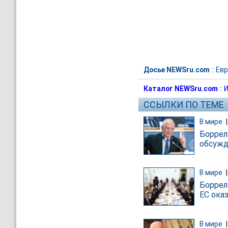
Досье NEWSru.com
::
Евр
Каталог NEWSru.com
::
И
ССЫЛКИ ПО ТЕМЕ
В мире
Боррел
обсужд
В мире
Боррел
ЕС ока
В мире