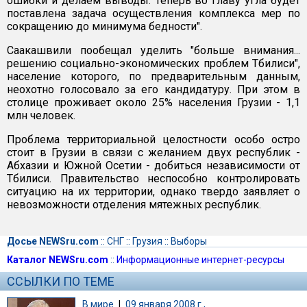
ошибки и делаем выводы. Теперь во главу угла будет
поставлена задача осуществления комплекса мер по
сокращению до минимума бедности".
Саакашвили пообещал уделить "больше внимания...
решению социально-экономических проблем Тбилиси",
население которого, по предварительным данным,
неохотно голосовало за его кандидатуру. При этом в
столице проживает около 25% населения Грузии - 1,1
млн человек.
Проблема территориальной целостности особо остро
стоит в Грузии в связи с желанием двух республик -
Абхазии и Южной Осетии - добиться независимости от
Тбилиси. Правительство неспособно контролировать
ситуацию на их территории, однако твердо заявляет о
невозможности отделения мятежных республик.
Досье NEWSru.com
::
СНГ
::
Грузия
::
Выборы
Каталог NEWSru.com
::
Информационные интернет-ресурсы
ССЫЛКИ ПО ТЕМЕ
В мире
|
09 января 2008 г.,