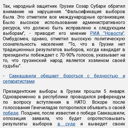
Так, народный защитник Грузии Созар Субари обратил
внимание на нарушения. "Фальсификация выборов
была. Это отметили все международные организации.
Было высокое использование административного
ресурса, что должно быть исправлено к следующим
выборам", - приводит его мнение
РИА "Новости"
.
Омбудсмен, однако, отметил высокую политическую
сознательность населения: "То, что в Грузии нет
традиционных результатов выборов, когда кандидат в
президенты побеждает с 70-90% голосов, указывает на
то, что грузинский народ является хозяином своей
судьбы".
-
Саакашвили обещает бороться с бедностью и
сепаратистами
Президентские выборы в Грузии прошли 5 января.
Одновременно в республике проводился референдум
по вопросу вступления в НАТО. Вскоре после
голосования Гачечиладзе поторопился объявить о своей
победе
. Позднее, после известия о победе Саакашвили,
оппозиция заявила, что будет опротестовывать
результаты выборов
в суде
и выведет своих