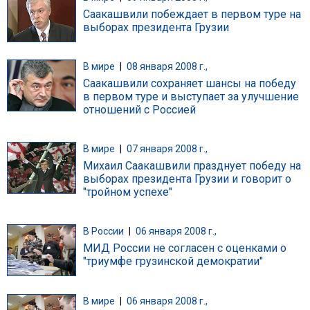
Саакашвили побеждает в первом туре на
выборах президента Грузии
В мире
|
08 января 2008 г.,
Саакашвили сохраняет шансы на победу
в первом туре и выступает за улучшение
отношений с Россией
В мире
|
07 января 2008 г.,
Михаил Саакашвили празднует победу на
выборах президента Грузии и говорит о
"тройном успехе"
В России
|
06 января 2008 г.,
МИД России не согласен с оценками о
"триумфе грузинской демократии"
В мире
|
06 января 2008 г.,